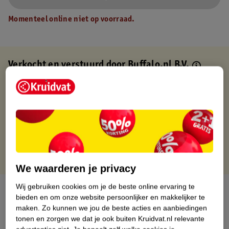
Momenteel online niet op voorraad.
Verkocht en verstuurd door
Buffalo.nl B.V.
Binnen 1 werkdag verstuurd
Gratis thuisbezorgd
Gratis retourneren via verkooppartner.
Gratis punten met je Kruidvat kaart
We waarderen je privacy
Wij gebruiken cookies om je de beste online ervaring te
Over dit product
bieden en om onze website persoonlijker en makkelijker te
maken.
Zo kunnen we jou de beste acties en aanbiedingen
Productinformatie
tonen en zorgen we dat je ook buiten Kruidvat.nl relevante