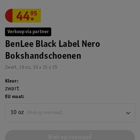
44
.
95
Verkoop via partner
BenLee Black Label Nero
Bokshandschoenen
Zwart, 10 oz, 35 x 15 x 15
Kleur
zwart
EU maat
10 oz
(Niet op voorraad)
Niet op voorraad