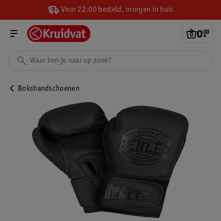
Voor 22:00 besteld, morgen in huis
0
.
00
Bokshandschoenen