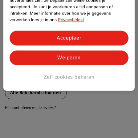
advertenties ziet.
Je bepaalt zelf welke cookies je
accepteert.
Je kunt je voorkeuren altijd aanpassen of
Nature Impact Score
intrekken.
Meer informatie over hoe we je gegevens
Dit product heeft (nog) geen Nature
verwerken lees je in ons
Privacybeleid
.
Impact Score.
Meer informatie
Accepteer
Bestel & Bezorginformatie
Weigeren
Zelf cookies beheren
Bekijk ook
Alle Bokshandschoenen
Hoe controleren wij de reviews?