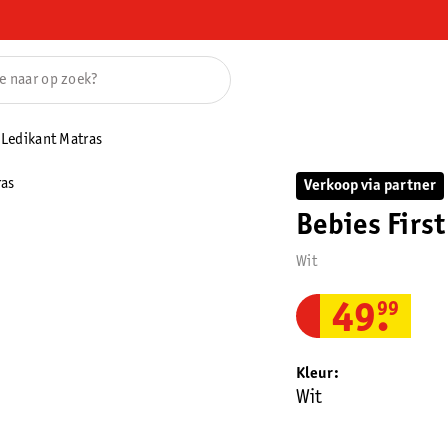
 Ledikant Matras
Verkoop via partner
Bebies Firs
Wit
49
.
99
Kleur
Wit