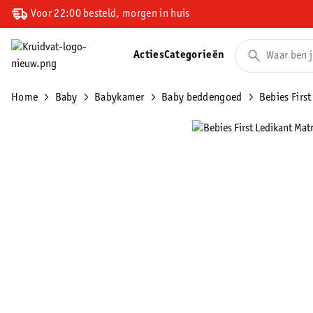
Voor 22:00 besteld, morgen in huis
Acties
Categorieën
Home
Baby
Babykamer
Baby beddengoed
Bebies First