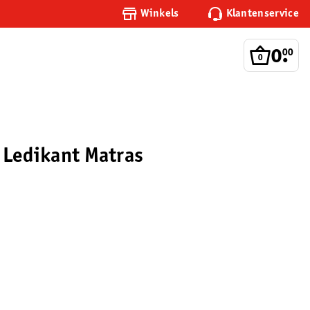
Winkels
Klantenservice
0
.
00
t Ledikant Matras