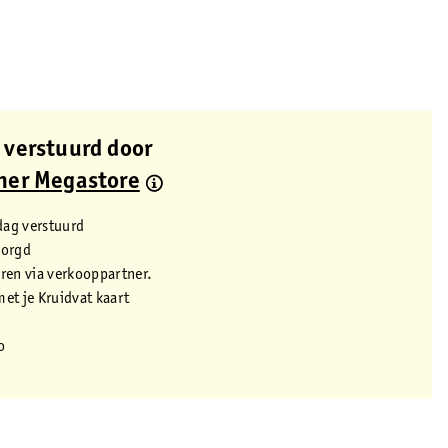
 verstuurd door
ner Megastore
dag verstuurd
zorgd
eren via verkooppartner.
met je Kruidvat kaart