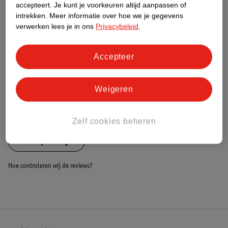
Nature Impact Score
accepteert.
Je kunt je voorkeuren altijd aanpassen of
intrekken.
Meer informatie over hoe we je gegevens
Dit product heeft (nog) geen Nature
verwerken lees je in ons
Privacybeleid
.
Impact Score.
Meer informatie
Accepteer
Bestel & Bezorginformatie
Weigeren
Bekijk ook
Zelf cookies beheren
Alle Wipstoeltjes
Hoe controleren wij de reviews?