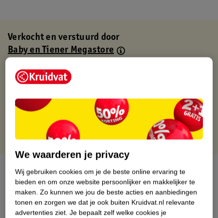
Verkocht en verstuurd door
Baby en Tiener Megastore
Binnen 1 werkdag verstuurd
Gratis thuisbezorgd
Gratis retourneren via verkooppartner.
Gratis punten met je Kruidvat kaart
We waarderen je privacy
Over dit product
Wij gebruiken cookies om je de beste online ervaring te
bieden en om onze website persoonlijker en makkelijker te
Productinformatie
maken.
Zo kunnen we jou de beste acties en aanbiedingen
tonen en zorgen we dat je ook buiten Kruidvat.nl relevante
advertenties ziet.
Je bepaalt zelf welke cookies je