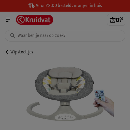
Voor 22:00 besteld, morgen in huis
0
.
00
Wipstoeltjes