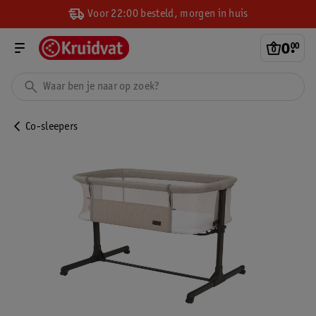
Voor 22:00 besteld, morgen in huis
0
.
00
Co-sleepers