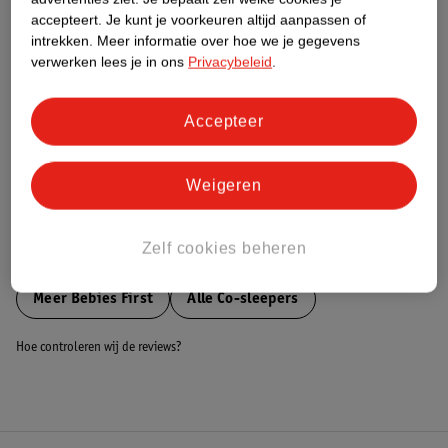
accepteert.
Je kunt je voorkeuren altijd aanpassen of
Nature Impact Score
intrekken.
Meer informatie over hoe we je gegevens
Dit product heeft (nog) geen Nature
verwerken lees je in ons
Privacybeleid
.
Impact Score.
Meer informatie
Accepteer
Bestel & Bezorginformatie
Weigeren
Zelf cookies beheren
Bekijk ook
Meer
Bebies First
Alle Co-sleepers
Hoe controleren wij de reviews?