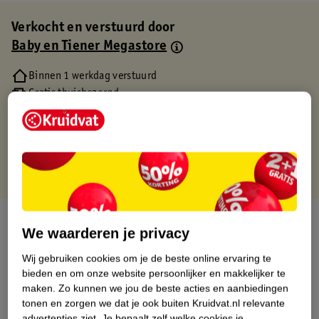
Verkocht en verstuurd door
Baby en Tiener Megastore
Binnen 1 werkdag verstuurd
Gratis thuisbezorgd
Gratis retourneren via verkooppartner.
Gratis punten met je Kruidvat kaart
Over dit product
We waarderen je privacy
Productinformatie
Wij gebruiken cookies om je de beste online ervaring te
bieden en om onze website persoonlijker en makkelijker te
maken.
Zo kunnen we jou de beste acties en aanbiedingen
Etiketinformatie
tonen en zorgen we dat je ook buiten Kruidvat.nl relevante
advertenties ziet.
Je bepaalt zelf welke cookies je