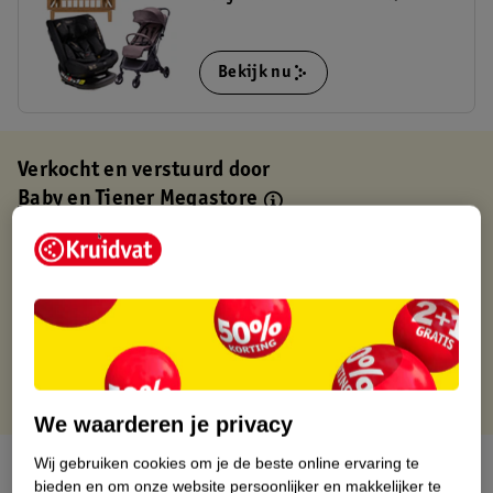
Bekijk nu
Verkocht en verstuurd door
Baby en Tiener Megastore
Binnen 1 werkdag verstuurd
Gratis thuisbezorgd
Gratis retourneren via verkooppartner.
Gratis punten met je Kruidvat kaart
We waarderen je privacy
Wij gebruiken cookies om je de beste online ervaring te
Over dit product
bieden en om onze website persoonlijker en makkelijker te