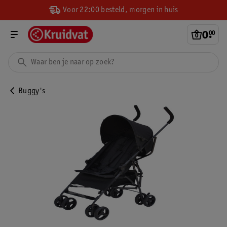
Voor 22:00 besteld, morgen in huis
0
.
00
Buggy's