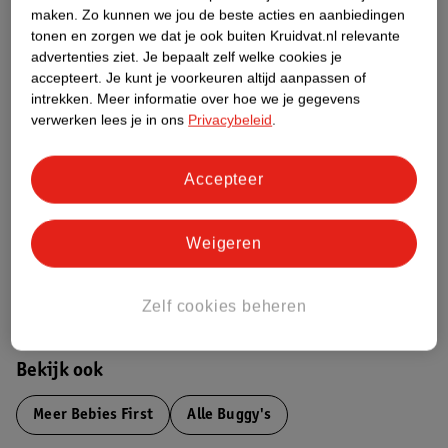
maken.
Zo kunnen we jou de beste acties en aanbiedingen
Productinformatie
tonen en zorgen we dat je ook buiten Kruidvat.nl relevante
advertenties ziet.
Je bepaalt zelf welke cookies je
accepteert.
Je kunt je voorkeuren altijd aanpassen of
Etiketinformatie
intrekken.
Meer informatie over hoe we je gegevens
verwerken lees je in ons
Privacybeleid
.
Nature Impact Score
Dit product heeft (nog) geen Nature
Accepteer
Impact Score.
Meer informatie
Weigeren
Bestel & Bezorginformatie
Zelf cookies beheren
Bekijk ook
Meer
Bebies First
Alle Buggy's