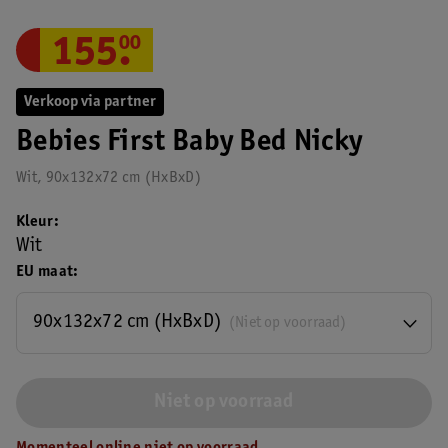
155
.
00
Verkoop via partner
Bebies First Baby Bed Nicky
Wit, 90x132x72 cm (HxBxD)
Kleur
Wit
EU maat
90x132x72 cm (HxBxD)
(Niet op voorraad)
Niet op voorraad