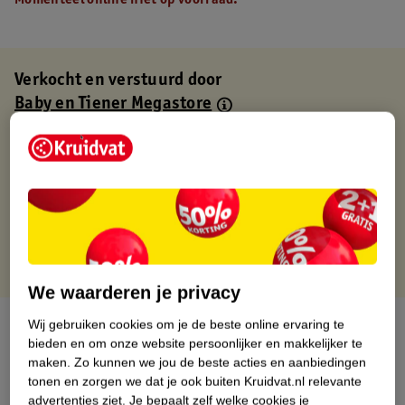
Momenteel online niet op voorraad.
Verkocht en verstuurd door
Baby en Tiener Megastore
Binnen 1 werkdag verstuurd
Gratis thuisbezorgd
Gratis retourneren via verkooppartner.
Gratis punten met je Kruidvat kaart
We waarderen je privacy
Over dit product
Wij gebruiken cookies om je de beste online ervaring te
bieden en om onze website persoonlijker en makkelijker te
maken.
Zo kunnen we jou de beste acties en aanbiedingen
Productinformatie
tonen en zorgen we dat je ook buiten Kruidvat.nl relevante
advertenties ziet.
Je bepaalt zelf welke cookies je