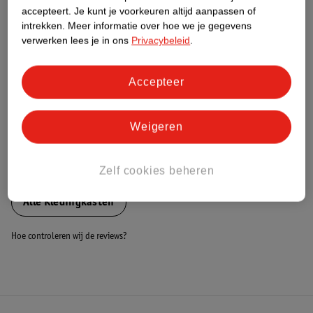
Nature Impact Score
accepteert.
Je kunt je voorkeuren altijd aanpassen of
intrekken.
Meer informatie over hoe we je gegevens
Dit product heeft (nog) geen Nature
verwerken lees je in ons
Privacybeleid
.
Impact Score.
Meer informatie
Accepteer
Bestel & Bezorginformatie
Weigeren
Zelf cookies beheren
Bekijk ook
Alle Kledingkasten
Hoe controleren wij de reviews?