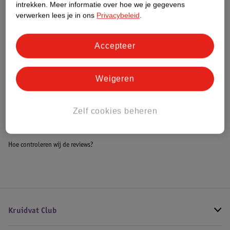
intrekken.
Meer informatie over hoe we je gegevens
Impact Score.
verwerken lees je in ons
Privacybeleid
.
Meer informatie
Accepteer
Bestel & Bezorginformatie
Weigeren
Bekijk ook
Zelf cookies beheren
Alle Autostoel
Hoe controleren wij de reviews?
Kruidvat Club