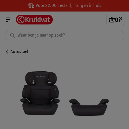
Voor 22:00 besteld, morgen in huis
0
.
00
Autostoel