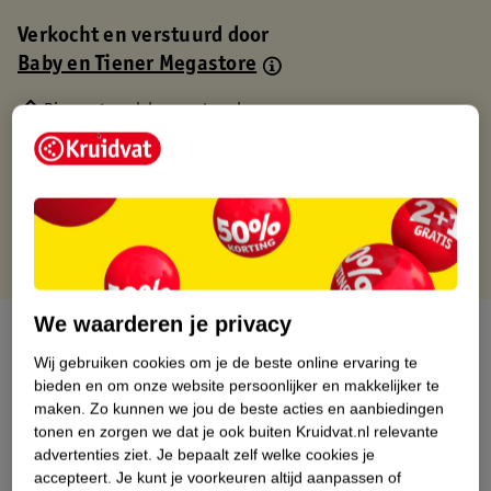
Verkocht en verstuurd door
Baby en Tiener Megastore
Binnen 1 werkdag verstuurd
Gratis thuisbezorgd
Gratis retourneren via verkooppartner.
Gratis punten met je Kruidvat kaart
We waarderen je privacy
Over dit product
Wij gebruiken cookies om je de beste online ervaring te
Productinformatie
bieden en om onze website persoonlijker en makkelijker te
maken.
Zo kunnen we jou de beste acties en aanbiedingen
tonen en zorgen we dat je ook buiten Kruidvat.nl relevante
Nature Impact Score
advertenties ziet.
Je bepaalt zelf welke cookies je
accepteert.
Je kunt je voorkeuren altijd aanpassen of
Dit product heeft (nog) geen Nature