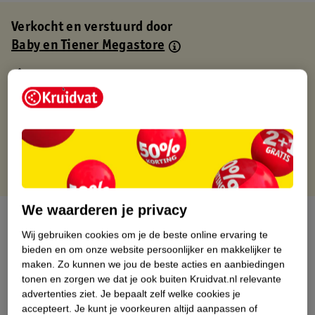
Verkocht en verstuurd door
Baby en Tiener Megastore
Binnen 1 werkdag verstuurd
Gratis thuisbezorgd
Gratis retourneren via verkooppartner.
Gratis punten met je Kruidvat kaart
We waarderen je privacy
Over dit product
Wij gebruiken cookies om je de beste online ervaring te
Productinformatie
bieden en om onze website persoonlijker en makkelijker te
maken.
Zo kunnen we jou de beste acties en aanbiedingen
tonen en zorgen we dat je ook buiten Kruidvat.nl relevante
Nature Impact Score
advertenties ziet.
Je bepaalt zelf welke cookies je
accepteert.
Je kunt je voorkeuren altijd aanpassen of
Dit product heeft (nog) geen Nature