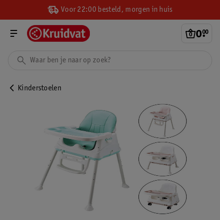
Voor 22:00 besteld, morgen in huis
0
.
00
Kinderstoelen