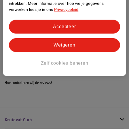
intrekken.
Meer informatie over hoe we je gegevens
Impact Score.
verwerken lees je in ons
Privacybeleid
.
Meer informatie
Accepteer
Bestel & Bezorginformatie
Weigeren
Bekijk ook
Zelf cookies beheren
Meer
Bebies First
Alle Kinderstoelen
Hoe controleren wij de reviews?
Kruidvat Club