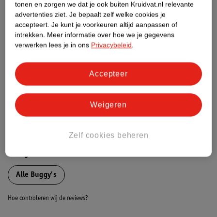
tonen en zorgen we dat je ook buiten Kruidvat.nl relevante
Etiketinformatie
advertenties ziet.
Je bepaalt zelf welke cookies je
accepteert.
Je kunt je voorkeuren altijd aanpassen of
intrekken.
Meer informatie over hoe we je gegevens
Nature Impact Score
verwerken lees je in ons
Privacybeleid
.
Dit product heeft (nog) geen Nature
Impact Score.
Accepteer
Meer informatie
Weigeren
Bestel & Bezorginformatie
Zelf cookies beheren
Bekijk ook
Alle Buggy's
Hoe controleren wij de reviews?