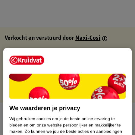
Verkocht en verstuurd door
Maxi-Cosi
Binnen 1 werkdag verstuurd
Gratis thuisbezorgd
Gratis retourneren via verkooppartner.
Gratis punten met je Kruidvat kaart
We waarderen je privacy
Over dit product
Wij gebruiken cookies om je de beste online ervaring te
bieden en om onze website persoonlijker en makkelijker te
Productinformatie
maken.
Zo kunnen we jou de beste acties en aanbiedingen