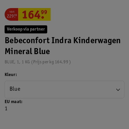
van
164
.
99
229
.
99
Verkoop via partner
Bebeconfort Indra Kinderwagen
Mineral Blue
BLUE, 1, 1 KG
Prijs per
kg
164.99
Kleur
Blue
EU maat
1