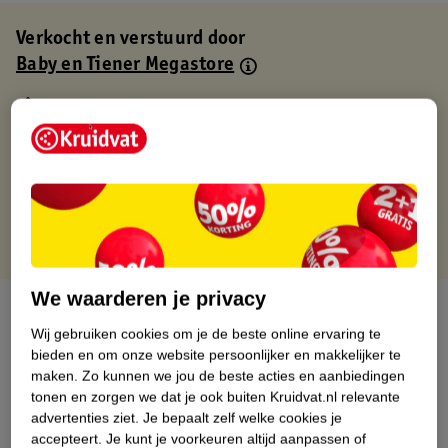
Verkocht en verstuurd door
Baby en Tiener Megastore
Binnen 1 werkdag verstuurd
Gratis thuisbezorgd
Gratis retourneren via verkooppartner.
Gratis punten met je Kruidvat kaart
We waarderen je privacy
Over dit product
Wij gebruiken cookies om je de beste online ervaring te
Productinformatie
bieden en om onze website persoonlijker en makkelijker te
maken.
Zo kunnen we jou de beste acties en aanbiedingen
tonen en zorgen we dat je ook buiten Kruidvat.nl relevante
Nature Impact Score
advertenties ziet.
Je bepaalt zelf welke cookies je
accepteert.
Je kunt je voorkeuren altijd aanpassen of
Dit product heeft (nog) geen Nature