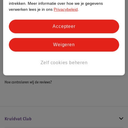
intrekken.
Meer informatie over hoe we je gegevens
Impact Score.
verwerken lees je in ons
Privacybeleid
.
Meer informatie
Accepteer
Bestel & Bezorginformatie
Weigeren
Bekijk ook
Zelf cookies beheren
Alle Aankleedkussens
Hoe controleren wij de reviews?
Kruidvat Club