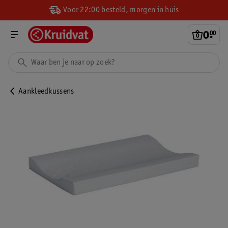
Voor 22:00 besteld, morgen in huis
0
.
00
Aankleedkussens