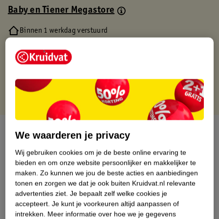
Baby en Tiener Megastore
Binnen 1 werkdag verstuurd
Gratis thuisbezorgd
Gratis retourneren via verkooppartner.
Gratis punten met je Kruidvat kaart
Over dit product
We waarderen je privacy
Productinformatie
Wij gebruiken cookies om je de beste online ervaring te
bieden en om onze website persoonlijker en makkelijker te
maken.
Zo kunnen we jou de beste acties en aanbiedingen
Nature Impact Score
tonen en zorgen we dat je ook buiten Kruidvat.nl relevante
advertenties ziet.
Je bepaalt zelf welke cookies je
Dit product heeft (nog) geen Nature
accepteert.
Je kunt je voorkeuren altijd aanpassen of
Impact Score.
intrekken.
Meer informatie over hoe we je gegevens
Meer informatie