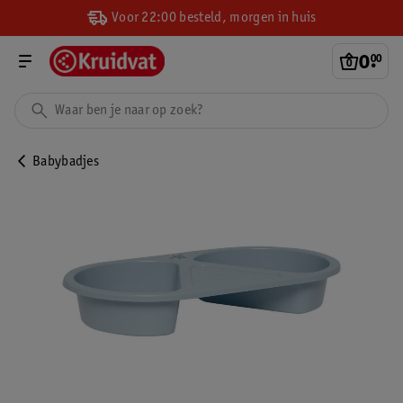
Voor 22:00 besteld, morgen in huis
0
.
00
Babybadjes