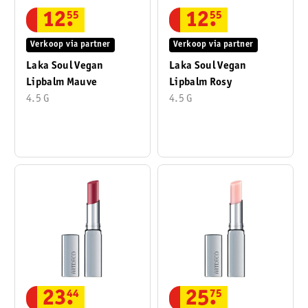
12
.
55
12
.
55
Verkoop via partner
Verkoop via partner
Laka Soul Vegan
Laka Soul Vegan
Lipbalm Mauve
Lipbalm Rosy
4.5 G
4.5 G
23
.
44
25
.
75