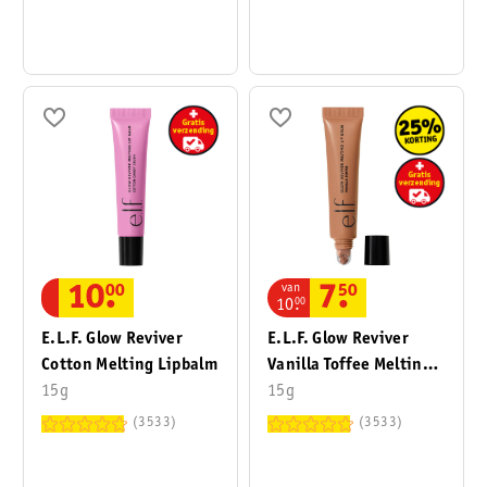
Treatment
van
10
.
00
7
.
50
10
.
00
E.l.f. Glow Reviver
E.l.f. Glow Reviver
Cotton Melting Lipbalm
Vanilla Toffee Melting
15g
Lipbalm
15g
3533
3533