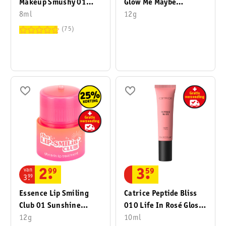
Makeup Smushy 01
Glow Me Maybe
Sugar Smush Matte Lip
8ml
Glycerine
12g
Balm
Liptreatment
75
van
2
.
99
3
.
59
3
.
99
Essence Lip Smiling
Catrice Peptide Bliss
Club 01 Sunshine
010 Life In Rosé Glossy
Mood: On! Glycerin Lip
12g
Lipbalm
10ml