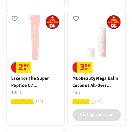
2
.
99
3
.
99
Essence The Super
MCoBeauty Mega Balm
Peptide 07
Coconut All-Over
Sugardorable Glossy
10ml
Ointment
14g
Lip Treatment
35
2
Niet op voorraad