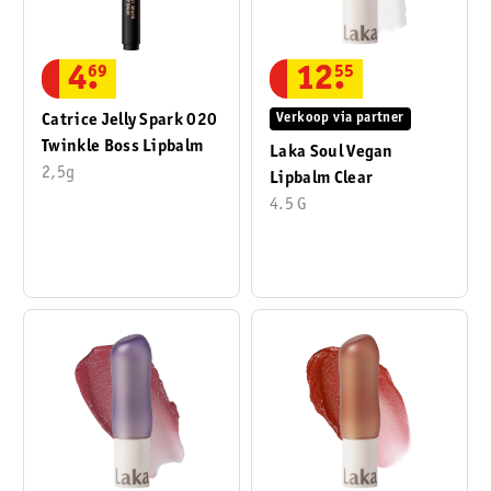
12
.
55
4
.
69
Verkoop via partner
Catrice Jelly Spark 020
Twinkle Boss Lipbalm
Laka Soul Vegan
2,5g
Lipbalm Clear
4.5 G