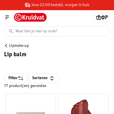
Voor 22:00 besteld, morgen in huis
0
.
00
Lipmake-up
Lip balm
Filter
Sorteren
77 product(en) gevonden