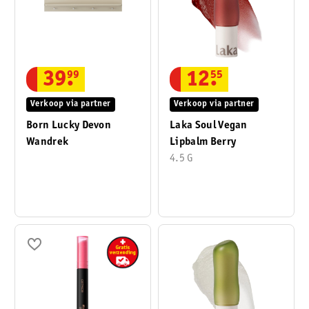
12
.
55
39
.
99
Verkoop via partner
Verkoop via partner
Laka Soul Vegan
Born Lucky Devon
Lipbalm Berry
Wandrek
4.5 G