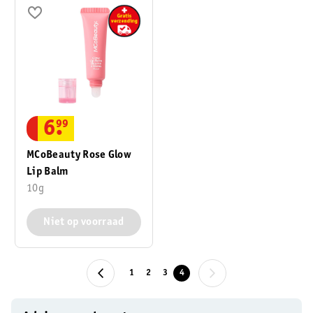
6
.
99
MCoBeauty Rose Glow
Lip Balm
10g
Niet op voorraad
1
2
3
4