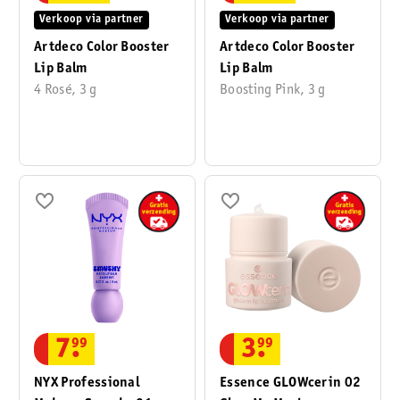
Verkoop via partner
Verkoop via partner
Artdeco Color Booster
Artdeco Color Booster
Lip Balm
Lip Balm
4 Rosé, 3 g
Boosting Pink, 3 g
7
.
99
3
.
99
NYX Professional
Essence GLOWcerin 02