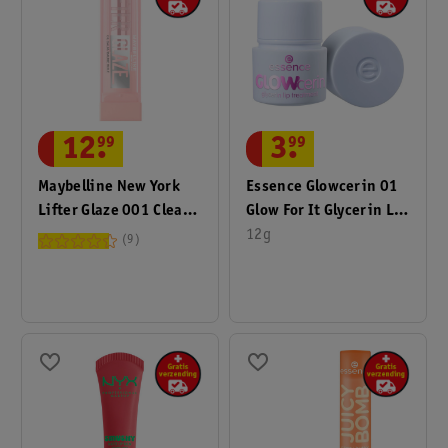
12
.
99
3
.
99
Maybelline New York
Essence Glowcerin 01
Lifter Glaze 001 Clear
Glow For It Glycerin Lip
Crave Oil Lippenbalsem
Treatment
12g
9