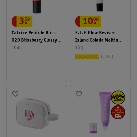
10
.
00
3
.
59
E.l.f. Glow Reviver
Catrice Peptide Bliss
Island Colada Melting
020 Blissberry Glossy
Lipbalm
15g
Lipbalm
10ml
3533