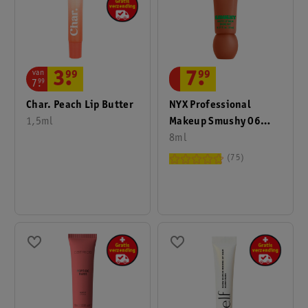
van
7
.
99
3
.
99
7
.
99
NYX Professional
Char. Peach Lip Butter
Makeup Smushy 06
1,5ml
Soft Smile Matte Lip
8ml
Balm
75