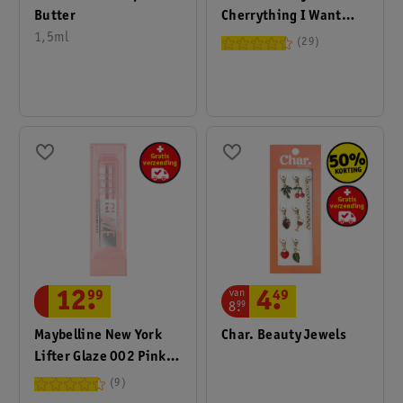
Butter
Cherrything I Want
1,5ml
Glossy Butter Balm
29
van
12
.
99
4
.
49
8
.
99
Maybelline New York
Char. Beauty Jewels
Lifter Glaze 002 Pink
Drip Oil Lippenbalsem
9