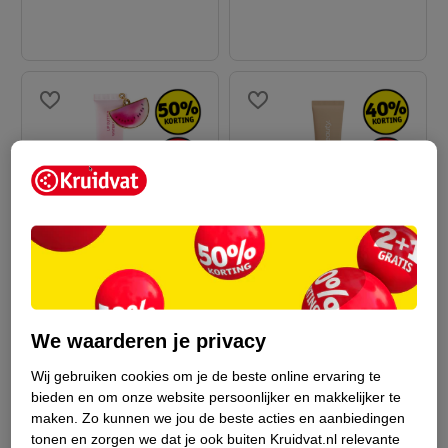
van
van
5
.
99
3
.
99
9
.
99
7
.
99
MCoBeauty
Char. Watermelon Lip
Buttercream Peptide
Butter
We waarderen je privacy
Lip Treatment
15g
1,5ml
Wij gebruiken cookies om je de beste online ervaring te
6
bieden en om onze website persoonlijker en makkelijker te
maken.
Zo kunnen we jou de beste acties en aanbiedingen
tonen en zorgen we dat je ook buiten Kruidvat.nl relevante