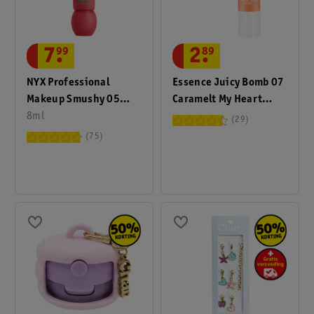
7
.
99
2
.
89
NYX Professional
Essence Juicy Bomb 07
Makeup Smushy 05
Caramelt My Heart
Snuggle SZN Matte Lip
8ml
Glossy Butter Balm
29
Balm
75