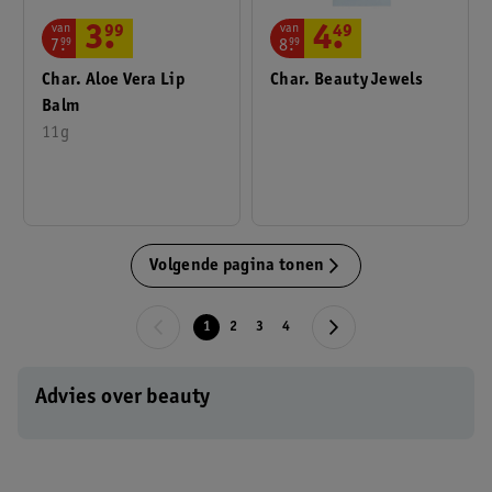
van
van
3
.
99
4
.
49
7
.
99
8
.
99
Char. Aloe Vera Lip
Char. Beauty Jewels
Balm
11g
Volgende pagina tonen
1
2
3
4
Advies over beauty