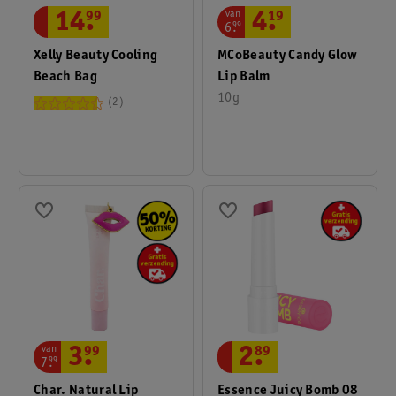
van
14
.
99
4
.
19
6
.
99
Xelly Beauty Cooling
MCoBeauty Candy Glow
Beach Bag
Lip Balm
10g
2
van
3
.
99
2
.
89
7
.
99
Char. Natural Lip
Essence Juicy Bomb 08