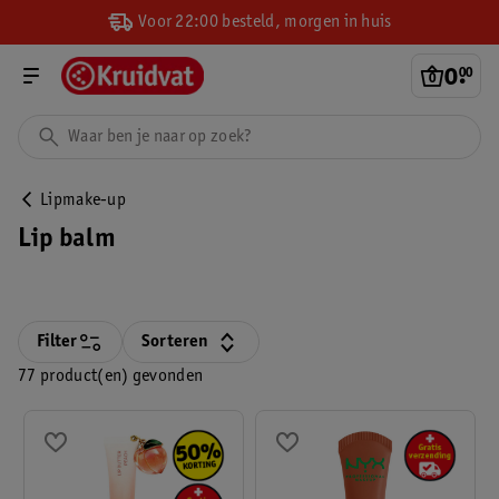
Voor 22:00 besteld, morgen in huis
0
.
00
Lipmake-up
Lip balm
Filter
Sorteren
77 product(en) gevonden