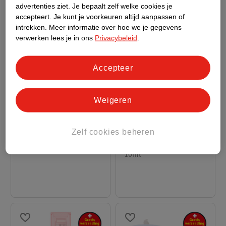
advertenties ziet.
Je bepaalt zelf welke cookies je
accepteert.
Je kunt je voorkeuren altijd aanpassen of
intrekken.
Meer informatie over hoe we je gegevens
verwerken lees je in ons
Privacybeleid
.
Accepteer
Weigeren
van
5
.
99
3
.
99
7
.
99
Sheglam Crystal Glaze
Char. Cherry Acai Lip
Zelf cookies beheren
Berry Lipcare
Butter
10ml