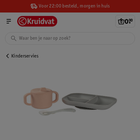
Voor 22:00 besteld, morgen in huis
0
.
00
Kinderservies