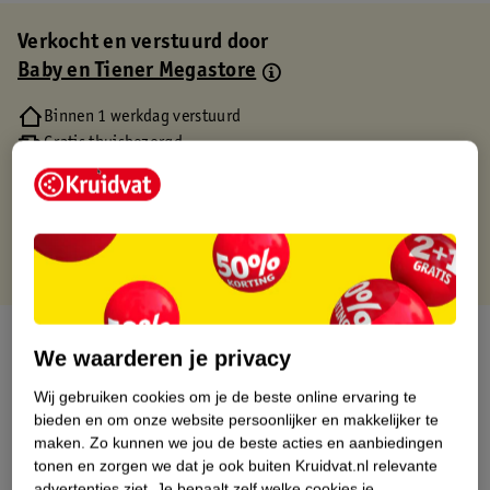
Verkocht en verstuurd door
Baby en Tiener Megastore
Binnen 1 werkdag verstuurd
Gratis thuisbezorgd
Gratis retourneren via verkooppartner.
Gratis punten met je Kruidvat kaart
Over dit product
We waarderen je privacy
Productinformatie
Wij gebruiken cookies om je de beste online ervaring te
bieden en om onze website persoonlijker en makkelijker te
maken.
Zo kunnen we jou de beste acties en aanbiedingen
Etiketinformatie
tonen en zorgen we dat je ook buiten Kruidvat.nl relevante
advertenties ziet.
Je bepaalt zelf welke cookies je