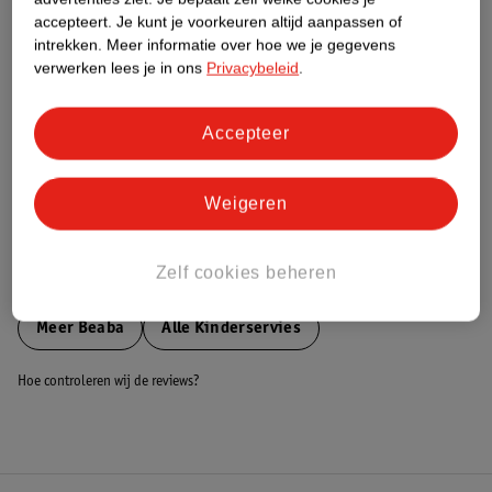
accepteert.
Je kunt je voorkeuren altijd aanpassen of
Nature Impact Score
intrekken.
Meer informatie over hoe we je gegevens
Dit product heeft (nog) geen Nature
verwerken lees je in ons
Privacybeleid
.
Impact Score.
Meer informatie
Accepteer
Bestel & Bezorginformatie
Weigeren
Zelf cookies beheren
Bekijk ook
Meer
Beaba
Alle Kinderservies
Hoe controleren wij de reviews?