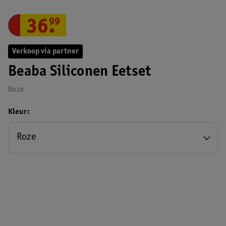
36
.
99
Verkoop via partner
Beaba Siliconen Eetset
Roze
Kleur
Roze