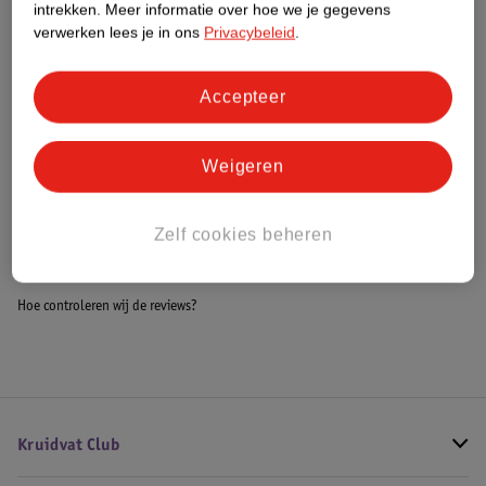
intrekken.
Meer informatie over hoe we je gegevens
Impact Score.
verwerken lees je in ons
Privacybeleid
.
Meer informatie
Accepteer
Bestel & Bezorginformatie
Weigeren
Bekijk ook
Zelf cookies beheren
Alle Flesvoedingsaccessoires
Hoe controleren wij de reviews?
Kruidvat Club