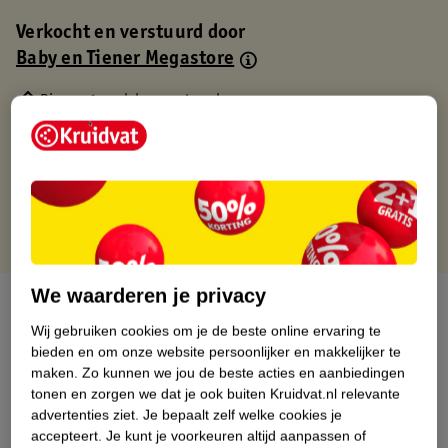
Verkocht en verstuurd door
Baby en Tiener Megastore
Binnen 1 werkdag verstuurd
Gratis thuisbezorgd
Gratis retourneren via verkooppartner.
Gratis punten met je Kruidvat kaart
We waarderen je privacy
Over dit product
Wij gebruiken cookies om je de beste online ervaring te
Productinformatie
bieden en om onze website persoonlijker en makkelijker te
maken.
Zo kunnen we jou de beste acties en aanbiedingen
tonen en zorgen we dat je ook buiten Kruidvat.nl relevante
Nature Impact Score
advertenties ziet.
Je bepaalt zelf welke cookies je
accepteert.
Je kunt je voorkeuren altijd aanpassen of
Dit product heeft (nog) geen Nature