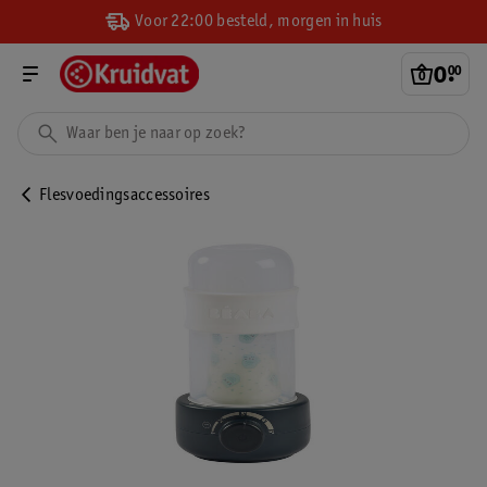
Voor 22:00 besteld, morgen in huis
0
.
00
Flesvoedingsaccessoires