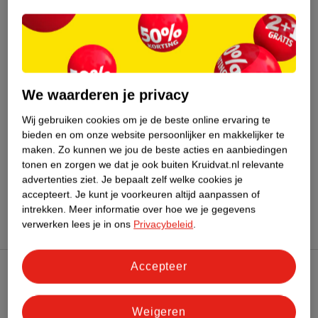
Meer informatie
Bestel & Bezorginformatie
We waarderen je privacy
Wij gebruiken cookies om je de beste online ervaring te
Bekijk ook
bieden en om onze website persoonlijker en makkelijker te
maken.
Zo kunnen we jou de beste acties en aanbiedingen
Meer
Batiste
Alle Droogshampoo
tonen en zorgen we dat je ook buiten Kruidvat.nl relevante
advertenties ziet.
Je bepaalt zelf welke cookies je
Hoe controleren wij de reviews?
accepteert.
Je kunt je voorkeuren altijd aanpassen of
intrekken.
Meer informatie over hoe we je gegevens
verwerken lees je in ons
Privacybeleid
.
Accepteer
Kruidvat Club
Weigeren