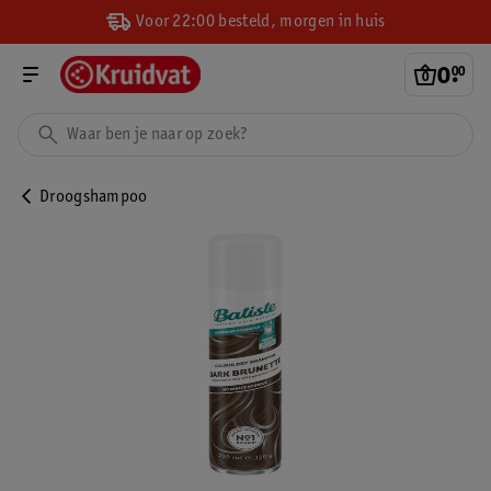
Voor 22:00 besteld, morgen in huis
0
.
00
Droogshampoo