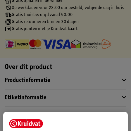
Gratis ophalen in de winkel
Op werkdagen voor 22:00 uur besteld, volgende dag in huis
Gratis thuisbezorgd vanaf 50.00
Gratis retourneren binnen 30 dagen
Gratis punten met je Kruidvat kaart
Over dit product
Productinformatie
Etiketinformatie
Nature Impact Score
Dit product heeft (nog) geen Nature
Impact Score.