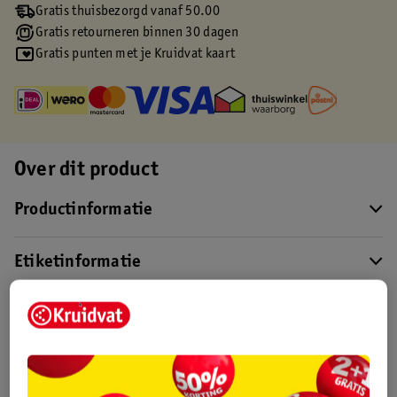
Gratis thuisbezorgd vanaf 50.00
Gratis retourneren binnen 30 dagen
Gratis punten met je Kruidvat kaart
Over dit product
Productinformatie
Etiketinformatie
Nature Impact Score
Dit product heeft (nog) geen Nature
Impact Score.
Meer informatie