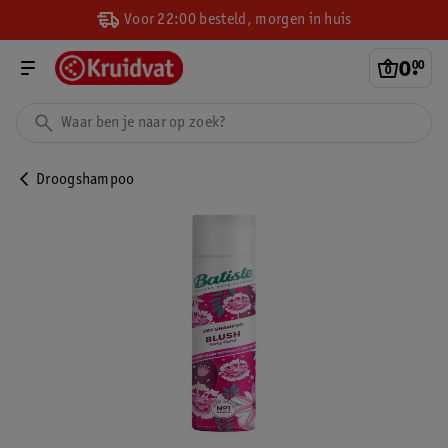
Voor 22:00 besteld, morgen in huis
0
.
00
Droogshampoo