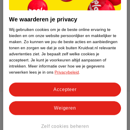
Bestel & Bezorginformatie
We waarderen je privacy
Wij gebruiken cookies om je de beste online ervaring te
bieden en om onze website persoonlijker en makkelijker te
Bekijk ook
maken.
Zo kunnen we jou de beste acties en aanbiedingen
tonen en zorgen we dat je ook buiten Kruidvat.nl relevante
Meer
Batiste
Alle Droogshampoo
advertenties ziet.
Je bepaalt zelf welke cookies je
accepteert.
Je kunt je voorkeuren altijd aanpassen of
intrekken.
Meer informatie over hoe we je gegevens
Hoe controleren wij de reviews?
verwerken lees je in ons
Privacybeleid
.
Accepteer
Kruidvat Club
Weigeren
Klantenservice
Zelf cookies beheren