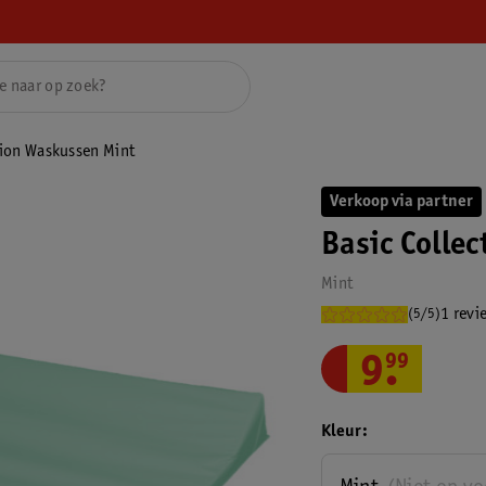
tion Waskussen Mint
Verkoop via partner
Basic Colle
Mint
1 revi
(5/5)
9
.
99
Kleur