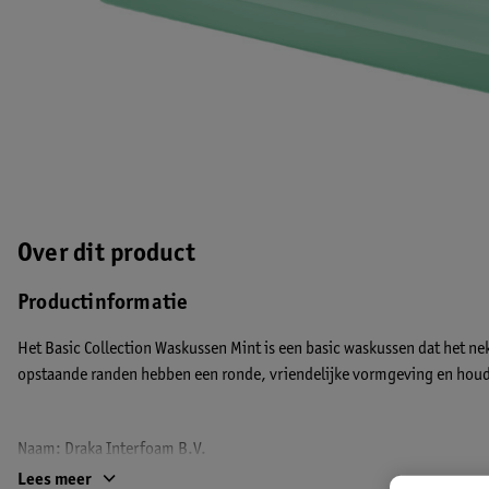
Over dit product
Productinformatie
Het Basic Collection Waskussen Mint is een basic waskussen dat het ne
opstaande randen hebben een ronde, vriendelijke vormgeving en houde
Naam:
Draka Interfoam B.V.
Adres:
van den Endelaan 15 Hillegom 2182 ES NL
Lees meer