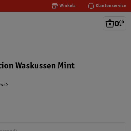
Winkels
Klantenservice
0
.
00
ction Waskussen Mint
ews