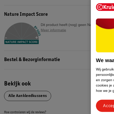
Email:
infodraka@thevitagroup.com
EAN code:8719497225774
Nature Impact Score
Dit product heeft (nog) geen Nature Impact S
Meer informatie
We waa
Bestel & Bezorginformatie
Wij gebrui
persoonlijk
en zorgen w
Bekijk ook
cookies je 
hoe we je 
Alle Aankleedkussens
Acce
Hoe controleren wij de reviews?