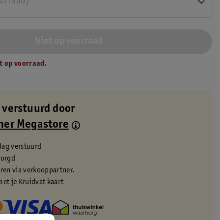
oorraad)
Niet op voorraad
t op voorraad.
 verstuurd door
ner Megastore
dag verstuurd
zorgd
eren via verkooppartner.
met je Kruidvat kaart