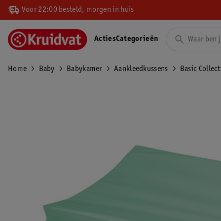
Voor 22:00 besteld, morgen in huis
Acties
Categorieën
Home
Baby
Babykamer
Aankleedkussens
Basic Collec