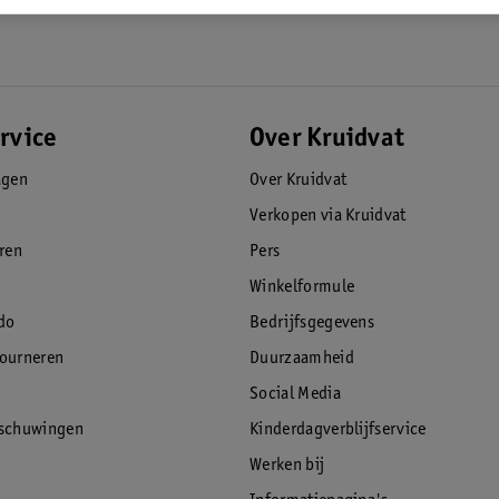
rvice
Over Kruidvat
agen
Over Kruidvat
Verkopen via Kruidvat
eren
Pers
Winkelformule
do
Bedrijfsgegevens
tourneren
Duurzaamheid
Social Media
rschuwingen
Kinderdagverblijfservice
Werken bij