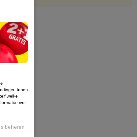
te
iedingen tonen
zelf welke
formatie over
es beheren