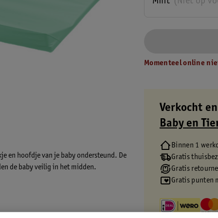
Mint
(Niet op v
Momenteel online nie
Verkocht en
Baby en Tie
Binnen 1 werk
kje en hoofdje van je baby ondersteund. De
Gratis thuisbe
n de baby veilig in het midden.
Gratis retourn
Gratis punten 