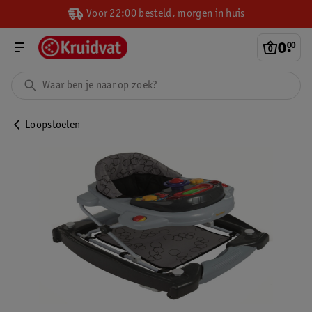
Voor 22:00 besteld, morgen in huis
0
.
00
Loopstoelen