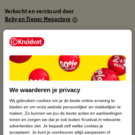
Verkocht en verstuurd door
Baby en Tiener Megastore
Binnen 1 werkdag verstuurd
Gratis thuisbezorgd
Gratis retourneren via verkooppartner.
Gratis punten met je Kruidvat kaart
We waarderen je privacy
Over dit product
Wij gebruiken cookies om je de beste online ervaring te
Productinformatie
bieden en om onze website persoonlijker en makkelijker te
maken.
Zo kunnen we jou de beste acties en aanbiedingen
tonen en zorgen we dat je ook buiten Kruidvat.nl relevante
Nature Impact Score
advertenties ziet.
Je bepaalt zelf welke cookies je
accepteert.
Je kunt je voorkeuren altijd aanpassen of
Dit product heeft (nog) geen Nature