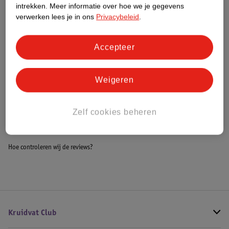
intrekken.
Meer informatie over hoe we je gegevens
Impact Score.
verwerken lees je in ons
Privacybeleid
.
Meer informatie
Accepteer
Bestel & Bezorginformatie
Weigeren
Bekijk ook
Zelf cookies beheren
Alle Loopstoelen
Hoe controleren wij de reviews?
Kruidvat Club