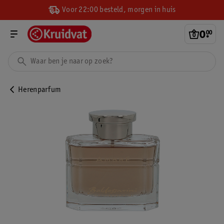
Voor 22:00 besteld, morgen in huis
0
.
00
Herenparfum