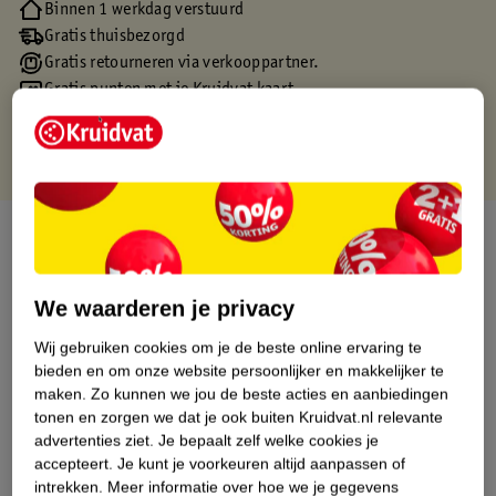
Binnen 1 werkdag verstuurd
Gratis thuisbezorgd
Gratis retourneren via verkooppartner.
Gratis punten met je Kruidvat kaart
Over dit product
Productinformatie
We waarderen je privacy
Wij gebruiken cookies om je de beste online ervaring te
Etiketinformatie
bieden en om onze website persoonlijker en makkelijker te
maken.
Zo kunnen we jou de beste acties en aanbiedingen
Nature Impact Score
tonen en zorgen we dat je ook buiten Kruidvat.nl relevante
advertenties ziet.
Je bepaalt zelf welke cookies je
Dit product heeft (nog) geen Nature
accepteert.
Je kunt je voorkeuren altijd aanpassen of
Impact Score.
intrekken.
Meer informatie over hoe we je gegevens