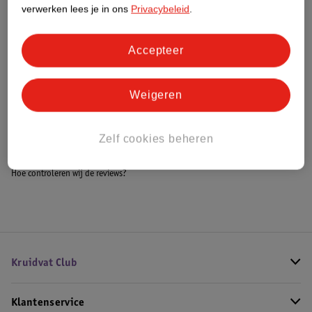
Meer informatie
verwerken lees je in ons
Privacybeleid
.
Accepteer
Bestel & Bezorginformatie
Weigeren
Bekijk ook
Zelf cookies beheren
Meer
Baldessarini
Alle Herenparfum
Hoe controleren wij de reviews?
Kruidvat Club
Klantenservice