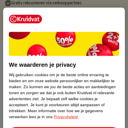
Gratis retourneren via verkooppartner.
Gratis punten met je Kruidvat kaart
Over dit product
Productinformatie
We waarderen je privacy
Wij gebruiken cookies om je de beste online ervaring te
Nature Impact Score
bieden en om onze website persoonlijker en makkelijker te
Dit product heeft (nog) geen Nature
maken.
Zo kunnen we jou de beste acties en aanbiedingen
Impact Score.
tonen en zorgen we dat je ook buiten Kruidvat.nl relevante
Meer informatie
advertenties ziet.
Je bepaalt zelf welke cookies je
accepteert.
Je kunt je voorkeuren altijd aanpassen of
intrekken.
Meer informatie over hoe we je gegevens
verwerken lees je in ons
Privacybeleid
.
Bestel & Bezorginformatie