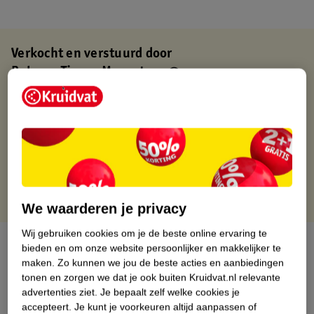
Verkocht en verstuurd door
Baby en Tiener Megastore
Binnen 1 werkdag verstuurd
Gratis thuisbezorgd
Gratis retourneren via verkooppartner.
Gratis punten met je Kruidvat kaart
We waarderen je privacy
Wij gebruiken cookies om je de beste online ervaring te
Over dit product
bieden en om onze website persoonlijker en makkelijker te
maken.
Zo kunnen we jou de beste acties en aanbiedingen
Productinformatie
tonen en zorgen we dat je ook buiten Kruidvat.nl relevante
advertenties ziet.
Je bepaalt zelf welke cookies je
accepteert.
Je kunt je voorkeuren altijd aanpassen of