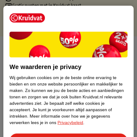
Gratis punten met je Kruidvat kaart
Over dit product
Productinformatie
We waarderen je privacy
Nature Impact Score
Wij gebruiken cookies om je de beste online ervaring te
bieden en om onze website persoonlijker en makkelijker te
Dit product heeft (nog) geen Nature
maken.
Zo kunnen we jou de beste acties en aanbiedingen
Impact Score.
tonen en zorgen we dat je ook buiten Kruidvat.nl relevante
Meer informatie
advertenties ziet.
Je bepaalt zelf welke cookies je
accepteert.
Je kunt je voorkeuren altijd aanpassen of
intrekken.
Meer informatie over hoe we je gegevens
verwerken lees je in ons
Privacybeleid
.
Bestel & Bezorginformatie