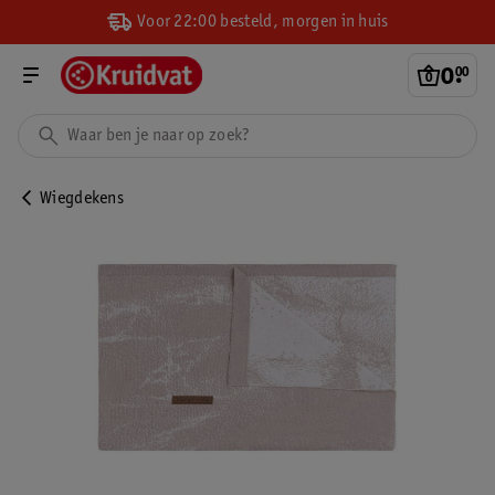
Voor 22:00 besteld, morgen in huis
0
.
00
Wiegdekens