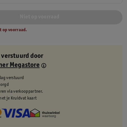
Niet op voorraad
t op voorraad.
 verstuurd door
ner Megastore
dag verstuurd
zorgd
eren via verkooppartner.
met je Kruidvat kaart