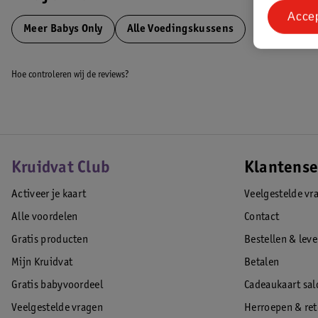
Materiaal: 95% polyester, 5% katoen
Acce
De hoes en de vulling kunnen worden gewassen in de wasmachine op 
Meer
Babys Only
Alle Voedingskussens
Hoe controleren wij de reviews?
EAN code:8720791352516
Kruidvat Club
Klantense
Activeer je kaart
Veelgestelde vr
Alle voordelen
Contact
Gratis producten
Bestellen & lev
Mijn Kruidvat
Betalen
Gratis babyvoordeel
Cadeaukaart sal
Veelgestelde vragen
Herroepen & re