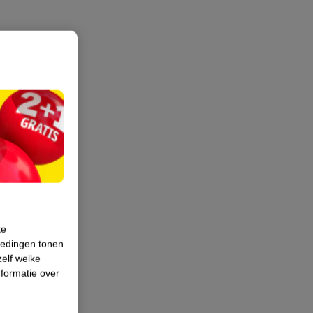
te
iedingen tonen
zelf welke
formatie over