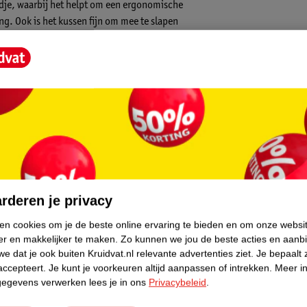
ndje, waarbij het helpt om een ergonomische
ng. Ook is het kussen fijn om mee te slapen
omfortabele ondersteuning of tussen je
t het kussen heerlijk zacht aan. De
in veel verschillende posities.
gewassen in de wasmachine.
core.
rderen je privacy
ken cookies om je de beste online ervaring te bieden en om onze websi
er en makkelijker te maken.
Zo kunnen we jou de beste acties en aanb
e dat je ook buiten Kruidvat.nl relevante advertenties ziet.
Je bepaalt 
accepteert.
Je kunt je voorkeuren altijd aanpassen of intrekken.
Meer in
 voeden
gegevens verwerken lees je in ons
Privacybeleid
.