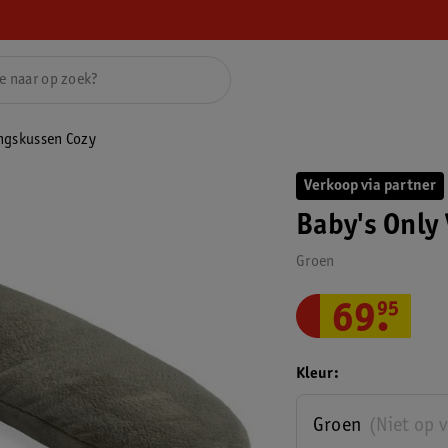
ngskussen Cozy
Verkoop via partner
Baby's Only
Groen
69
.
95
Kleur
Groen
(Niet op 