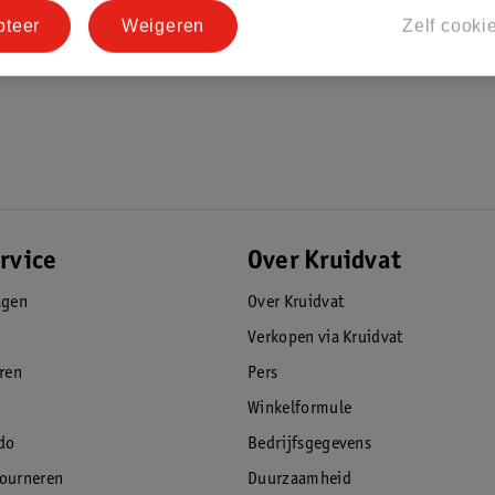
pteer
Weigeren
Zelf cooki
30 graden
rvice
Over Kruidvat
agen
Over Kruidvat
Verkopen via Kruidvat
eren
Pers
Winkelformule
do
Bedrijfsgegevens
tourneren
Duurzaamheid