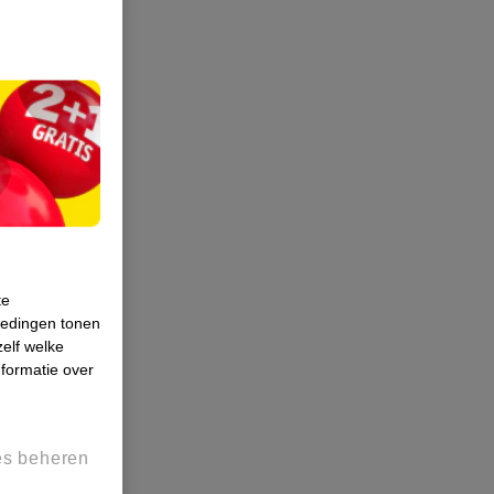
te
iedingen tonen
zelf welke
formatie over
es beheren