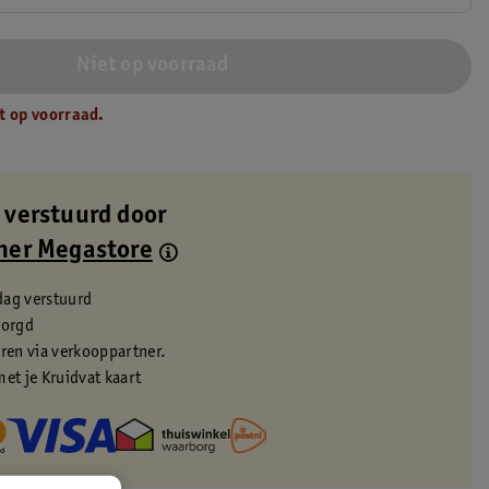
Niet op voorraad
t op voorraad.
 verstuurd door
ner Megastore
dag verstuurd
zorgd
eren via verkooppartner.
met je Kruidvat kaart