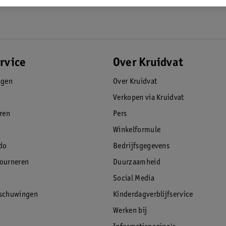
rvice
Over Kruidvat
agen
Over Kruidvat
Verkopen via Kruidvat
eren
Pers
Winkelformule
do
Bedrijfsgegevens
tourneren
Duurzaamheid
Social Media
rschuwingen
Kinderdagverblijfservice
Werken bij