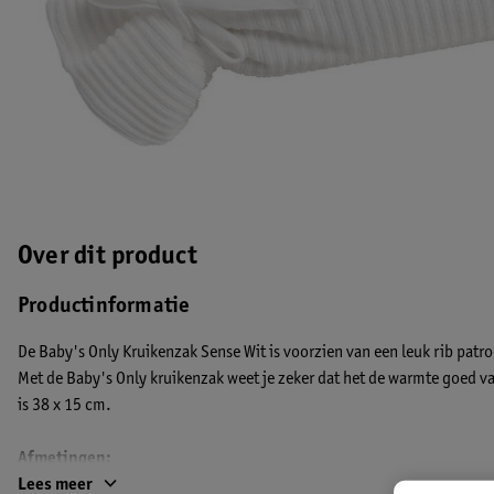
Over dit product
Productinformatie
De Baby's Only Kruikenzak Sense Wit is voorzien van een leuk rib patro
Met de Baby's Only kruikenzak weet je zeker dat het de warmte goed v
is 38 x 15 cm.
Afmetingen:
38 x 15 cm
Lees meer