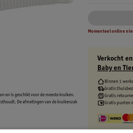
Momenteel online nie
Verkocht en
Baby en Tie
Binnen 1 werk
Gratis thuisbe
on en is geschikt voor de meeste kruiken.
Gratis retourn
asthoudt. De afmetingen van de kruikenzak
Gratis punten 