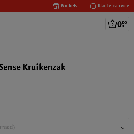
Winkels
Klantenservice
0
.
00
 Sense Kruikenzak
orraad)