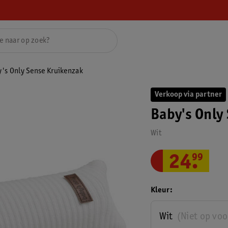
's Only Sense Kruikenzak
Verkoop via partner
Baby's Only
Wit
24
.
99
Kleur
Wit
(Niet op vo