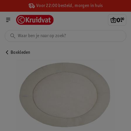
Voor 22:00 besteld, morgen in huis
0
.
00
Boxkleden