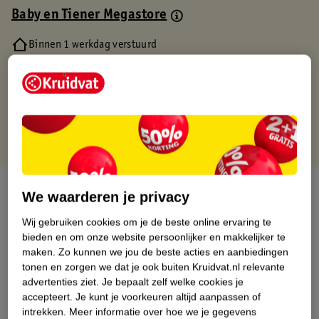
Baby en Tiener Megastore
Binnen 1 werkdag verstuurd
Gratis thuisbezorgd
Gratis retourneren via verkooppartner.
Gratis punten met je Kruidvat kaart
Over dit product
We waarderen je privacy
Productinformatie
Wij gebruiken cookies om je de beste online ervaring te
bieden en om onze website persoonlijker en makkelijker te
maken.
Zo kunnen we jou de beste acties en aanbiedingen
Nature Impact Score
tonen en zorgen we dat je ook buiten Kruidvat.nl relevante
advertenties ziet.
Je bepaalt zelf welke cookies je
Dit product heeft (nog) geen Nature
accepteert.
Je kunt je voorkeuren altijd aanpassen of
Impact Score.
intrekken.
Meer informatie over hoe we je gegevens
Meer informatie