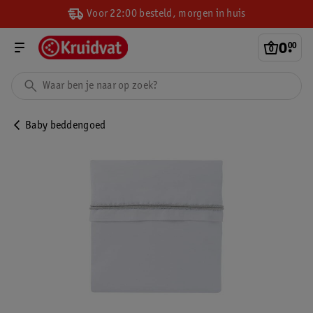
Voor 22:00 besteld, morgen in huis
0
.
00
Baby beddengoed