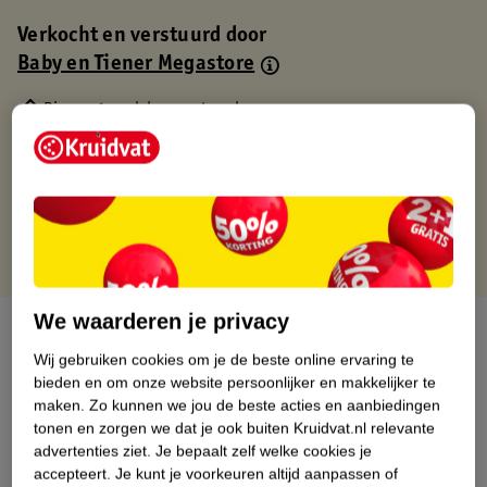
Verkocht en verstuurd door
Baby en Tiener Megastore
Binnen 1 werkdag verstuurd
Gratis thuisbezorgd
Gratis retourneren via verkooppartner.
Gratis punten met je Kruidvat kaart
We waarderen je privacy
Over dit product
Wij gebruiken cookies om je de beste online ervaring te
Productinformatie
bieden en om onze website persoonlijker en makkelijker te
maken.
Zo kunnen we jou de beste acties en aanbiedingen
tonen en zorgen we dat je ook buiten Kruidvat.nl relevante
Nature Impact Score
advertenties ziet.
Je bepaalt zelf welke cookies je
accepteert.
Je kunt je voorkeuren altijd aanpassen of
Dit product heeft (nog) geen Nature