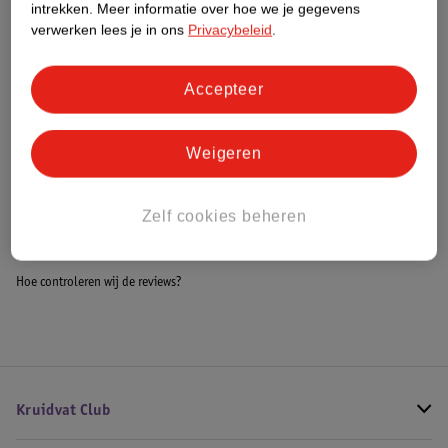
intrekken.
Meer informatie over hoe we je gegevens
Impact Score.
verwerken lees je in ons
Privacybeleid
.
Meer informatie
Accepteer
Bestel & Bezorginformatie
Weigeren
Bekijk ook
Zelf cookies beheren
Alle Baby beddengoed
Hoe controleren wij de reviews?
Kruidvat Club