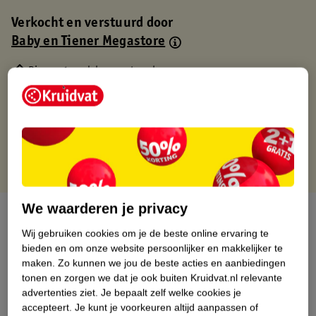
Verkocht en verstuurd door
Baby en Tiener Megastore
Binnen 1 werkdag verstuurd
Gratis thuisbezorgd
Gratis retourneren via verkooppartner.
Gratis punten met je Kruidvat kaart
We waarderen je privacy
Over dit product
Wij gebruiken cookies om je de beste online ervaring te
Productinformatie
bieden en om onze website persoonlijker en makkelijker te
maken.
Zo kunnen we jou de beste acties en aanbiedingen
tonen en zorgen we dat je ook buiten Kruidvat.nl relevante
Nature Impact Score
advertenties ziet.
Je bepaalt zelf welke cookies je
accepteert.
Je kunt je voorkeuren altijd aanpassen of
Dit product heeft (nog) geen Nature