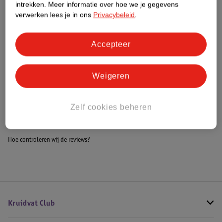
intrekken.
Meer informatie over hoe we je gegevens
Impact Score.
verwerken lees je in ons
Privacybeleid
.
Meer informatie
Accepteer
Bestel & Bezorginformatie
Weigeren
Bekijk ook
Zelf cookies beheren
Alle Baby beddengoed
Hoe controleren wij de reviews?
Kruidvat Club