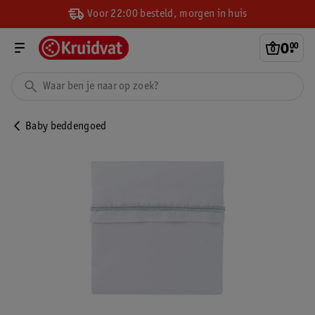
Voor 22:00 besteld, morgen in huis
0
.
00
Baby beddengoed