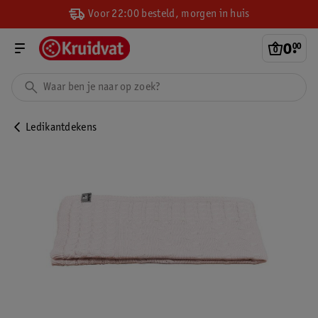
Voor 22:00 besteld, morgen in huis
0
.
00
Ledikantdekens