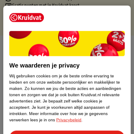
Gratis punten met je Kruidvat kaart
Over dit product
Productinformatie
We waarderen je privacy
Nature Impact Score
Wij gebruiken cookies om je de beste online ervaring te
bieden en om onze website persoonlijker en makkelijker te
Dit product heeft (nog) geen Nature
maken.
Zo kunnen we jou de beste acties en aanbiedingen
Impact Score.
tonen en zorgen we dat je ook buiten Kruidvat.nl relevante
Meer informatie
advertenties ziet.
Je bepaalt zelf welke cookies je
accepteert.
Je kunt je voorkeuren altijd aanpassen of
intrekken.
Meer informatie over hoe we je gegevens
verwerken lees je in ons
Privacybeleid
.
Bestel & Bezorginformatie