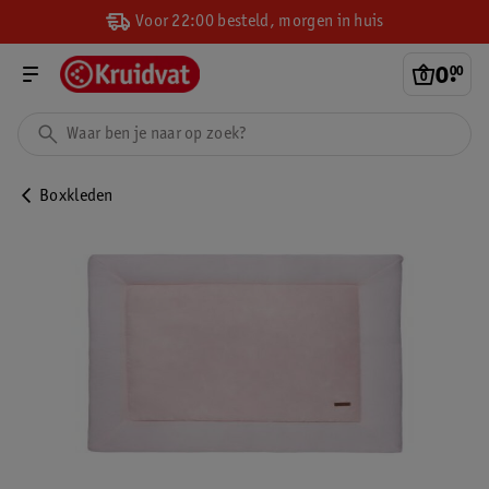
Voor 22:00 besteld, morgen in huis
0
.
00
Boxkleden