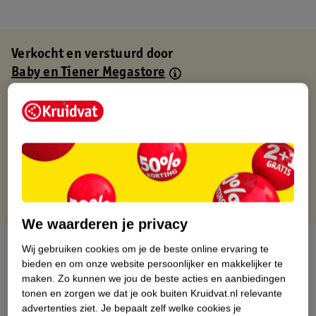
Verkocht en verstuurd door
Baby en Tiener Megastore
Binnen 1 werkdag verstuurd
Gratis thuisbezorgd
Gratis retourneren via verkooppartner.
Gratis punten met je Kruidvat kaart
We waarderen je privacy
Over dit product
Wij gebruiken cookies om je de beste online ervaring te
bieden en om onze website persoonlijker en makkelijker te
Productinformatie
maken.
Zo kunnen we jou de beste acties en aanbiedingen
tonen en zorgen we dat je ook buiten Kruidvat.nl relevante
advertenties ziet.
Je bepaalt zelf welke cookies je