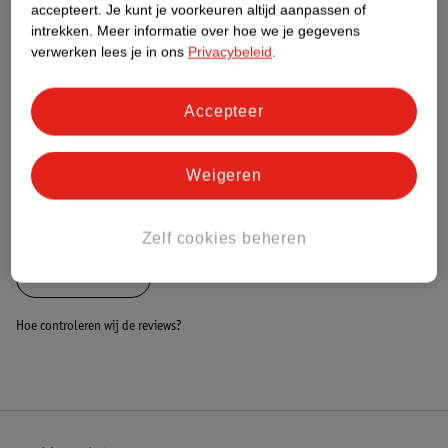
Nature Impact Score
accepteert.
Je kunt je voorkeuren altijd aanpassen of
intrekken.
Meer informatie over hoe we je gegevens
Dit product heeft (nog) geen Nature
verwerken lees je in ons
Privacybeleid
.
Impact Score.
Meer informatie
Accepteer
Bestel & Bezorginformatie
Weigeren
Bekijk ook
Zelf cookies beheren
Alle Boxkleden
Hoe controleren wij de reviews?