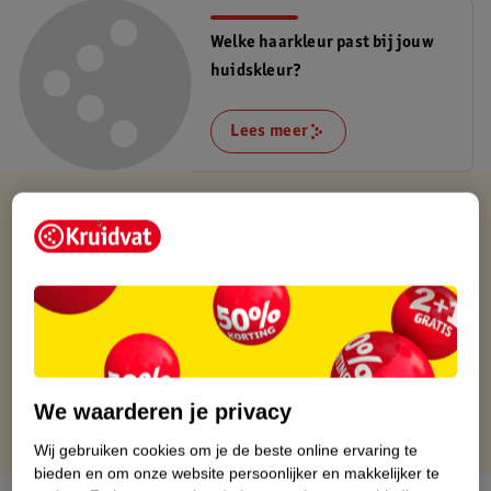
Welke haarkleur past bij jouw
huidskleur?
Lees meer
Verkocht en verstuurd door
Baby en Tiener Megastore
Binnen 1 werkdag verstuurd
Gratis thuisbezorgd
Gratis retourneren via verkooppartner.
Gratis punten met je Kruidvat kaart
We waarderen je privacy
Wij gebruiken cookies om je de beste online ervaring te
bieden en om onze website persoonlijker en makkelijker te