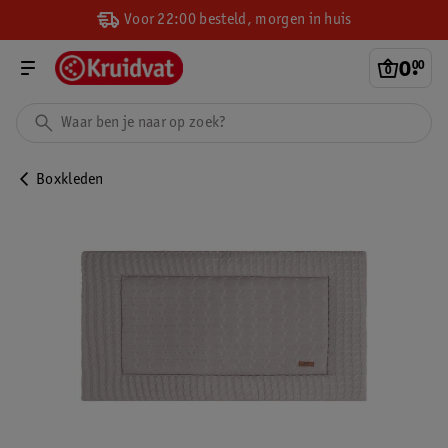
Voor 22:00 besteld, morgen in huis
0
.
00
Boxkleden