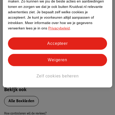
maken.
Zo kunnen we jou de beste acties en aanbiedingen
Over dit product
tonen en zorgen we dat je ook buiten Kruidvat.nl relevante
advertenties ziet.
Je bepaalt zelf welke cookies je
Productinformatie
accepteert.
Je kunt je voorkeuren altijd aanpassen of
intrekken.
Meer informatie over hoe we je gegevens
verwerken lees je in ons
Privacybeleid
.
Nature Impact Score
Dit product heeft (nog) geen Nature
Accepteer
Impact Score.
Meer informatie
Weigeren
Bestel & Bezorginformatie
Zelf cookies beheren
Bekijk ook
Alle Boxkleden
Hoe controleren wij de reviews?