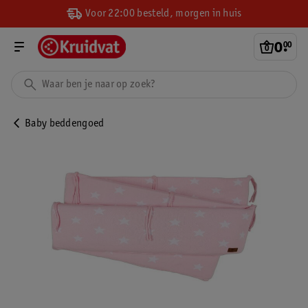
Voor 22:00 besteld, morgen in huis
0
.
00
Baby beddengoed