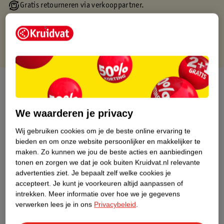
Gratis retourneren via verkooppartner.
Gratis punten met je Kruidvat kaart
Over dit product
Productinformatie
We waarderen je privacy
Wij gebruiken cookies om je de beste online ervaring te
Nature Impact Score
bieden en om onze website persoonlijker en makkelijker te
Dit product heeft (nog) geen Nature
maken.
Zo kunnen we jou de beste acties en aanbiedingen
Impact Score.
tonen en zorgen we dat je ook buiten Kruidvat.nl relevante
Meer informatie
advertenties ziet.
Je bepaalt zelf welke cookies je
accepteert.
Je kunt je voorkeuren altijd aanpassen of
intrekken.
Meer informatie over hoe we je gegevens
verwerken lees je in ons
Privacybeleid
.
Bestel & Bezorginformatie