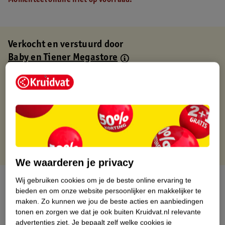
Momenteel online niet op voorraad.
Verkocht en verstuurd door
Baby en Tiener Megastore
Binnen 1 werkdag verstuurd
Gratis thuisbezorgd
Gratis retourneren via verkooppartner.
Gratis punten met je Kruidvat kaart
We waarderen je privacy
Over dit product
Wij gebruiken cookies om je de beste online ervaring te
bieden en om onze website persoonlijker en makkelijker te
maken.
Zo kunnen we jou de beste acties en aanbiedingen
Productinformatie
tonen en zorgen we dat je ook buiten Kruidvat.nl relevante
advertenties ziet.
Je bepaalt zelf welke cookies je