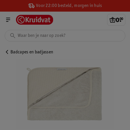
Voor 22:00 besteld, morgen in huis
0
.
00
Badcapes en badjassen