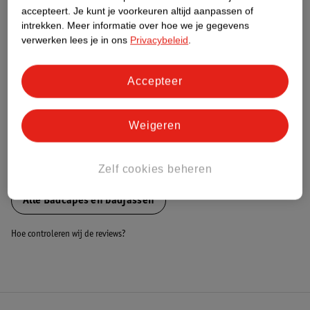
Nature Impact Score
accepteert.
Je kunt je voorkeuren altijd aanpassen of
intrekken.
Meer informatie over hoe we je gegevens
Dit product heeft (nog) geen Nature
verwerken lees je in ons
Privacybeleid
.
Impact Score.
Meer informatie
Accepteer
Bestel & Bezorginformatie
Weigeren
Zelf cookies beheren
Bekijk ook
Alle Badcapes en badjassen
Hoe controleren wij de reviews?