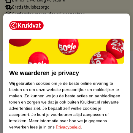
Binnen 1 werkdag verstuurd
Gratis thuisbezorgd
Gratis retourneren via verkooppartner.
Gratis punten met je Kruidvat kaart
Over dit product
We waarderen je privacy
Productinformatie
Wij gebruiken cookies om je de beste online ervaring te
bieden en om onze website persoonlijker en makkelijker te
Nature Impact Score
maken.
Zo kunnen we jou de beste acties en aanbiedingen
Dit product heeft (nog) geen Nature
tonen en zorgen we dat je ook buiten Kruidvat.nl relevante
Impact Score.
advertenties ziet.
Je bepaalt zelf welke cookies je
Meer informatie
accepteert.
Je kunt je voorkeuren altijd aanpassen of
intrekken.
Meer informatie over hoe we je gegevens
verwerken lees je in ons
Privacybeleid
.