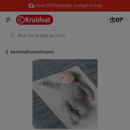
Voor 22:00 besteld, morgen in huis
0
.
00
Aankleedkussenhoezen