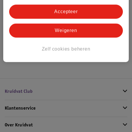
Bestel & Bezorginformatie
Accepteer
Bekijk ook
Weigeren
Alle Aankleedkussenhoezen
Zelf cookies beheren
Hoe controleren wij de reviews?
Kruidvat Club
Klantenservice
Over Kruidvat