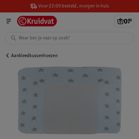
Voor 22:00 besteld, morgen in huis
0
.
00
Aankleedkussenhoezen