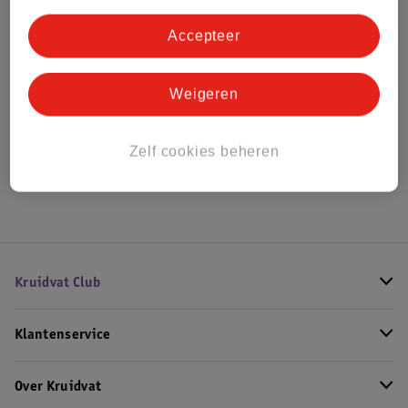
Bestel & Bezorginformatie
Accepteer
Bekijk ook
Weigeren
Alle Aankleedkussenhoezen
Zelf cookies beheren
Hoe controleren wij de reviews?
Kruidvat Club
Klantenservice
Over Kruidvat