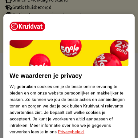
Binnen 1 werkdag verstuurd
Gratis thuisbezorgd
Gratis retourneren via verkooppartner.
Gratis punten met je Kruidvat kaart
Over dit product
We waarderen je privacy
Productinformatie
Wij gebruiken cookies om je de beste online ervaring te
bieden en om onze website persoonlijker en makkelijker te
Nature Impact Score
maken.
Zo kunnen we jou de beste acties en aanbiedingen
Dit product heeft (nog) geen Nature
tonen en zorgen we dat je ook buiten Kruidvat.nl relevante
Impact Score.
advertenties ziet.
Je bepaalt zelf welke cookies je
Meer informatie
accepteert.
Je kunt je voorkeuren altijd aanpassen of
intrekken.
Meer informatie over hoe we je gegevens
verwerken lees je in ons
Privacybeleid
.