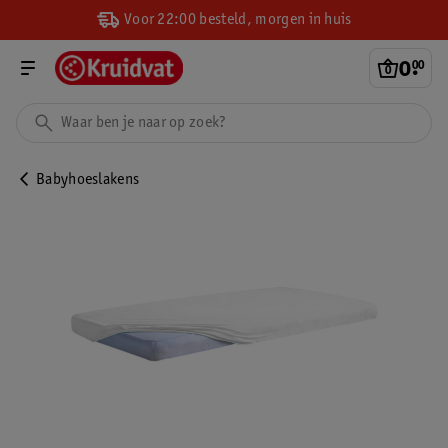
Voor 22:00 besteld, morgen in huis
0
.
00
Babyhoeslakens