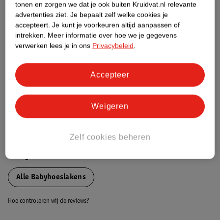
tonen en zorgen we dat je ook buiten Kruidvat.nl relevante
Etiketinformatie
advertenties ziet.
Je bepaalt zelf welke cookies je
accepteert.
Je kunt je voorkeuren altijd aanpassen of
intrekken.
Meer informatie over hoe we je gegevens
Nature Impact Score
verwerken lees je in ons
Privacybeleid
.
Dit product heeft (nog) geen Nature
Impact Score.
Accepteer
Meer informatie
Weigeren
Bestel & Bezorginformatie
Zelf cookies beheren
Bekijk ook
Alle Babyhoeslakens
Hoe controleren wij de reviews?