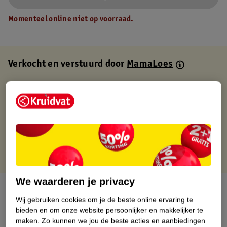
Momenteel online niet op voorraad.
Verkocht en verstuurd door
MamaLoes
Binnen 1 werkdag verstuurd
Gratis thuisbezorgd
Gratis retourneren via verkooppartner.
Gratis punten met je Kruidvat kaart
We waarderen je privacy
Over dit product
Wij gebruiken cookies om je de beste online ervaring te
bieden en om onze website persoonlijker en makkelijker te
Productinformatie
maken.
Zo kunnen we jou de beste acties en aanbiedingen