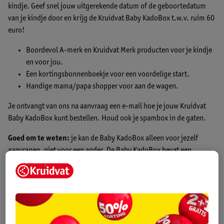
kindje. Geef snel jouw uitgerekende datum of de geboortedatum
van je kindje door en krijg de Kruidvat Baby KadoBox t.w.v. ruim 60
euro!
Boordevol A-merk en Kruidvat Merk producten voor je kindje
en voor jou.
Een kortingsbonnenboekje voor een voordelige start.
Handige mama/papa shopper voor aan de wagen.
Je ontvangt van ons na aanvraag een e-mail hoe je jouw Kruidvat
Baby KadoBox kunt bestellen. Houd ook je spambox in de gaten.
Goed om te weten:
je kan de Baby KadoBox alleen voor jezelf
aanvragen, niet voor een ander. De Baby KadoBox bevat een
wisselend, maar aantrekkelijke inhoud.
Bekijk
hier
de algemene voorwaarden.
Baby KadoBox aanvragen