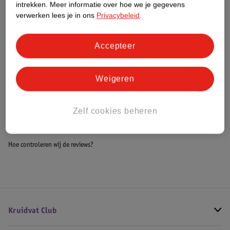
intrekken.
Meer informatie over hoe we je gegevens
Impact Score.
verwerken lees je in ons
Privacybeleid
.
Meer informatie
Accepteer
Bestel & Bezorginformatie
Weigeren
Bekijk ook
Zelf cookies beheren
Alle Stoelverhogers en verkleiners
Hoe controleren wij de reviews?
Kruidvat Club