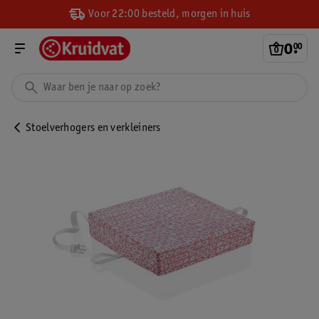
Voor 22:00 besteld, morgen in huis
0
.
00
Stoelverhogers en verkleiners