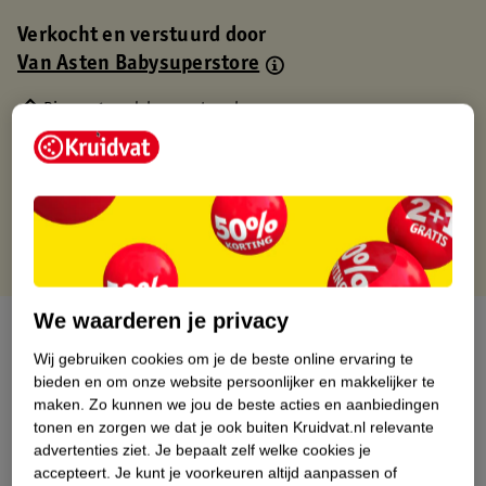
Verkocht en verstuurd door
Van Asten Babysuperstore
Binnen 1 werkdag verstuurd
Gratis thuisbezorgd
Gratis retourneren via verkooppartner.
Gratis punten met je Kruidvat kaart
We waarderen je privacy
Over dit product
Wij gebruiken cookies om je de beste online ervaring te
Productinformatie
bieden en om onze website persoonlijker en makkelijker te
maken.
Zo kunnen we jou de beste acties en aanbiedingen
tonen en zorgen we dat je ook buiten Kruidvat.nl relevante
Nature Impact Score
advertenties ziet.
Je bepaalt zelf welke cookies je
accepteert.
Je kunt je voorkeuren altijd aanpassen of
Dit product heeft (nog) geen Nature