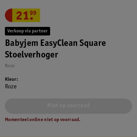
21
.
99
Verkoop via partner
Babyjem EasyClean Square
Stoelverhoger
Roze
Kleur
Roze
Niet op voorraad
Momenteel online niet op voorraad.