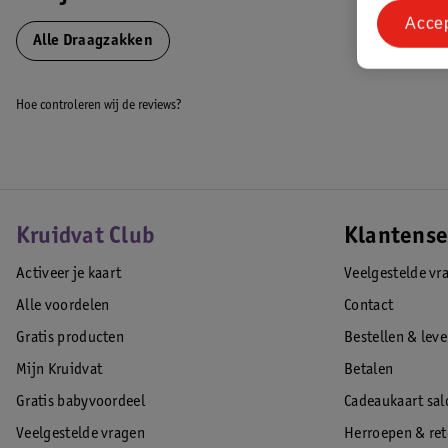
Kies voor het gemak en comfort van een babydraagzak en geniet van de
Acce
u tegelijkertijd uw handen vrij hebt om andere dingen te doen.
Alle Draagzakken
EAN code:7464138737352
Hoe controleren wij de reviews?
Kruidvat Club
Klantense
Activeer je kaart
Veelgestelde vr
Alle voordelen
Contact
Gratis producten
Bestellen & lev
Mijn Kruidvat
Betalen
Gratis babyvoordeel
Cadeaukaart sal
Veelgestelde vragen
Herroepen & re