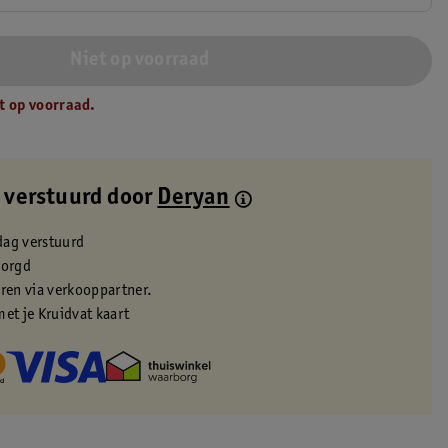
Niet op voorraad
t op voorraad.
 verstuurd door
Deryan
dag verstuurd
zorgd
eren via verkooppartner.
met je Kruidvat kaart