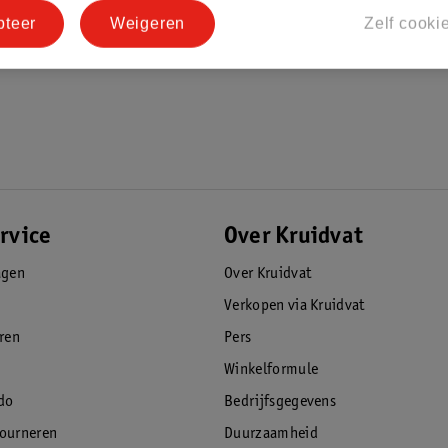
 tijd die u doorbrengt met uw baby, terwijl
pteer
Weigeren
Zelf cooki
rvice
Over Kruidvat
agen
Over Kruidvat
Verkopen via Kruidvat
eren
Pers
Winkelformule
do
Bedrijfsgegevens
tourneren
Duurzaamheid