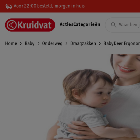
Voor 22:00 besteld, morgen in huis
Acties
Categorieën
Home
Baby
Onderweg
Draagzakken
BabyDeer Ergono