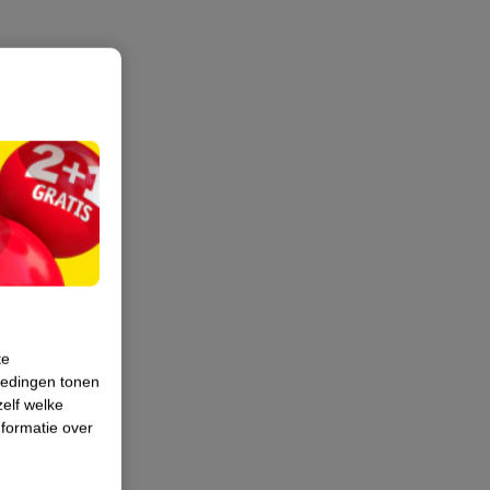
te
iedingen tonen
zelf welke
formatie over