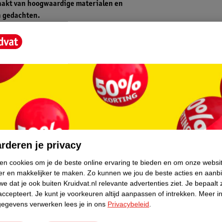
aakt van hoogwaardige materialen en
n gedachten.
core.
 zodat u de pasvorm kunt aanpassen aan uw
oor extra comfort voor uw baby en biedt
zijn ook gemakkelijk te gebruiken, zodat u
rderen je privacy
ken cookies om je de beste online ervaring te bieden en om onze websi
kunt kiezen die past bij uw persoonlijke
er en makkelijker te maken.
Zo kunnen we jou de beste acties en aanb
ijks gebruik, een die geschikt is voor lange
e dat je ook buiten Kruidvat.nl relevante advertenties ziet.
Je bepaalt 
accepteert.
Je kunt je voorkeuren altijd aanpassen of intrekken.
Meer in
 hebben de perfecte babydraagzak voor u en
gegevens verwerken lees je in ons
Privacybeleid
.