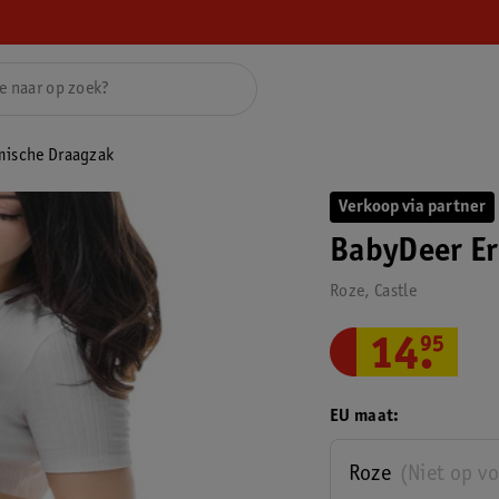
mische Draagzak
Verkoop via partner
BabyDeer E
Roze, Castle
14
.
95
EU maat
Roze
(Niet op v