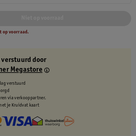
Niet op voorraad
t op voorraad.
 verstuurd door
ner Megastore
dag verstuurd
zorgd
eren via verkooppartner.
met je Kruidvat kaart