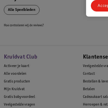
Acce
EAN code:5705548046583
Alle Speelkleden
Hoe controleren wij de reviews?
Kruidvat Club
Klantense
Activeer je kaart
Veelgestelde vr
Alle voordelen
Contact
Gratis producten
Bestellen & lev
Mijn Kruidvat
Betalen
Gratis babyvoordeel
Cadeaukaart sal
Veelgestelde vragen
Herroepen & re