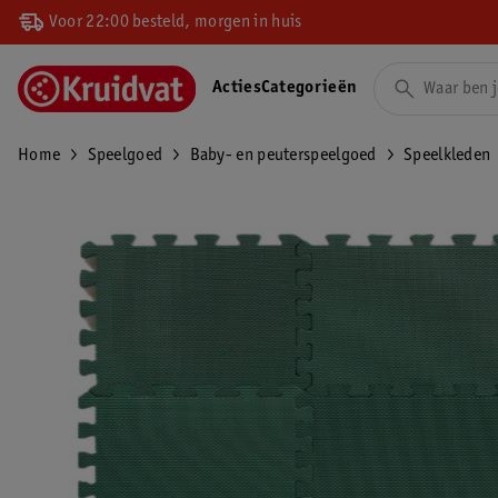
Voor 22:00 besteld, morgen in huis
Acties
Categorieën
Home
Speelgoed
Baby- en peuterspeelgoed
Speelkleden