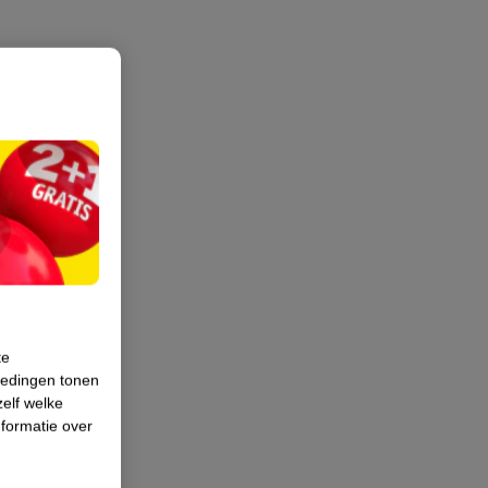
te
iedingen tonen
zelf welke
formatie over