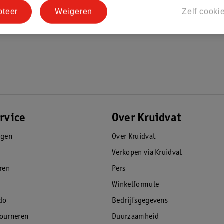
pteer
Weigeren
Zelf cooki
rvice
Over Kruidvat
agen
Over Kruidvat
Verkopen via Kruidvat
eren
Pers
Winkelformule
do
Bedrijfsgegevens
tourneren
Duurzaamheid