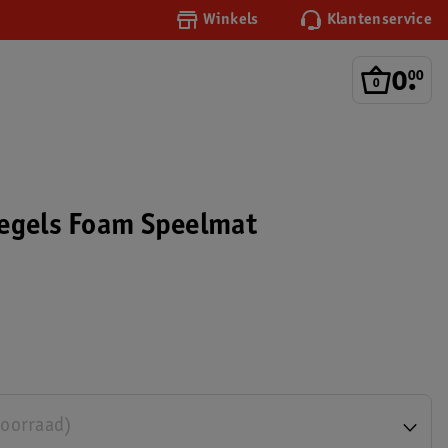
Winkels
Klantenservice
0
.
00
egels Foam Speelmat
voorraad)