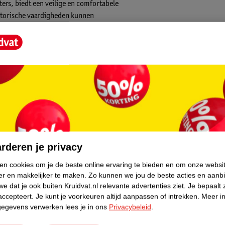
ers, biedt een veilige en comfortabele
otorische vaardigheden kunnen
jdig speeloppervlak van 90 x 90 cm vormen.
oor kleine avonturen en speelmomenten.
core.
n. Hierdoor kan je jouw kindje met een
rderen je privacy
ok ideaal voor buiten in de tuin! De
ken cookies om je de beste online ervaring te bieden en om onze websi
 bescherming tegen koude en natte vloeren
er en makkelijker te maken.
Zo kunnen we jou de beste acties en aanb
e dat je ook buiten Kruidvat.nl relevante advertenties ziet.
Je bepaalt 
accepteert.
Je kunt je voorkeuren altijd aanpassen of intrekken.
Meer in
gegevens verwerken lees je in ons
Privacybeleid
.
onderhoud een fluitje van een cent!