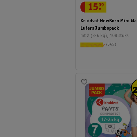
15
.
99
Kruidvat NewBorn Mini Ma
Luiers Jumbopack
mt 2 (3-6 kg), 108 stuks
565