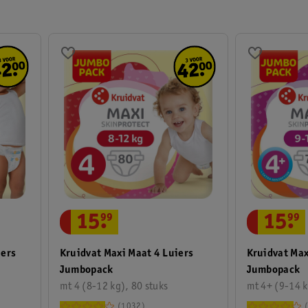
Kinderkamer
Onderweg
Baby en Kind
Thuis
gezondheid
15
.
99
15
.
99
iers
Kruidvat Maxi Maat 4 Luiers
Kruidvat Max
Jumbopack
Jumbopack
mt 4 (8-12 kg), 80 stuks
mt 4+ (9-14 k
1032