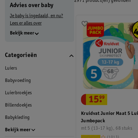
2971 product(en) gevonden
Advies over baby
Pyjamabroekjes
Babyverzorging
Babyvoedingsaccessoires
Babykamer
Je baby is ingedaald, en nu?
Lees er alles over
Bekijk meer
Categorieën
Luiers
Babyvoeding
Luierbroekjes
15
.
99
Billendoekjes
Kruidvat Junior Maat 5 Lu
Babykleding
Jumbopack
mt 5 (13-17 kg), 68 stuks
Bekijk meer
1013