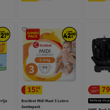
van
15
.
99
79
189
.
99
vrije
Kruidvat Midi Maat 3 Luiers
Verkoop via p
Jumbopack