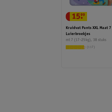
15
.
99
Kruidvat Pants XXL Maat 7
Luierbroekjes
mt 7 (17-25kg), 38 stuks
117