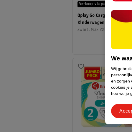
Verkoop via partner
Qplay Go Cargo Opvouwbar
Kinderwagen & Bolderkar
Zwart, Max 22kg, 12.1 KG
We waa
Wij gebrui
persoonlijk
en zorgen w
cookies je 
hoe we je 
Acce