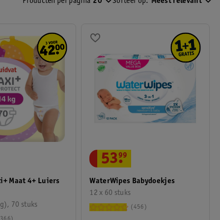
Producten per pagina
20
Sorteer op:
Meest relevant
Verrassend
Zwangerschap en
Babyvoordeel
kraamtijd
53
.
99
i+ Maat 4+ Luiers
WaterWipes Babydoekjes
12 x 60 stuks
g), 70 stuks
456
366