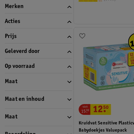
Merken
Acties
Prijs
Geleverd door
Op voorraad
Maat
Maat en inhoud
van
12
.
50
15
.
99
Maat
Kruidvat Sensitive Plastic
Babydoekjes Valuepack