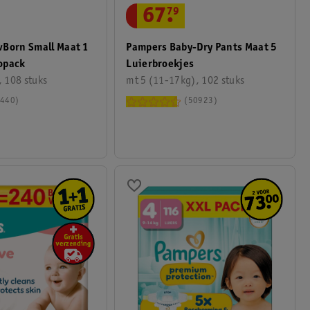
67
.
79
wBorn Small Maat 1
Pampers Baby-Dry Pants Maat 5
opack
Luierbroekjes
, 108 stuks
mt 5 (11-17kg), 102 stuks
440
50923