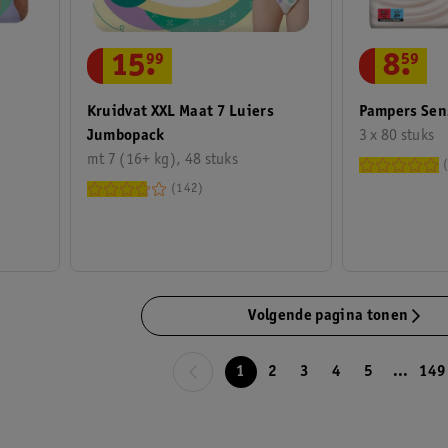
15
.
99
8
.
59
Kruidvat XXL Maat 7 Luiers
Pampers Sen
Jumbopack
3 x 80 stuks
mt 7 (16+ kg), 48 stuks
142
Volgende pagina tonen
1
2
3
4
5
...
149