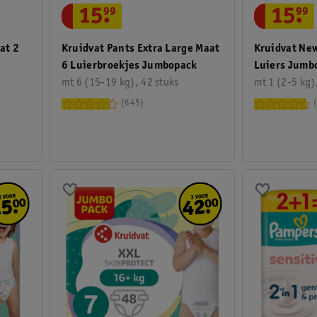
15
.
99
15
.
99
at 2
Kruidvat Pants Extra Large Maat
Kruidvat Ne
6 Luierbroekjes Jumbopack
Luiers Jumb
mt 6 (15-19 kg), 42 stuks
mt 1 (2-5 kg)
645