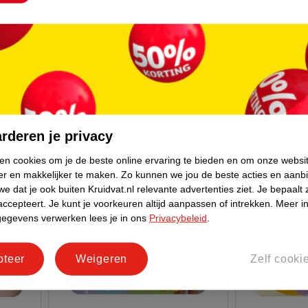
Kruidvat Junior Plus Maat 5+
Kruidvat Pan
Luiers Jumbopack
Luierbroekj
e
mt 5+ (14-18 kg), 58 stuks
mt 5 (12-17 k
350
rderen je privacy
ken cookies om je de beste online ervaring te bieden en om onze websi
er en makkelijker te maken.
Zo kunnen we jou de beste acties en aanb
e dat je ook buiten Kruidvat.nl relevante advertenties ziet.
Je bepaalt 
accepteert.
Je kunt je voorkeuren altijd aanpassen of intrekken.
Meer in
gegevens verwerken lees je in ons
Privacybeleid
.
pteer
Weigeren
Zelf cooki