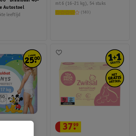
360° Draaibaar 40-
mt 6 (16-21 kg), 54 stuks
e Autostoel
583
te leeftijd
37
.
99