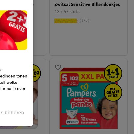
ts Junior Maat 5
Zwitsal Sensitive Billendoekjes
es Jumbopack
12 x 57 stuks
g), 50 stuks
375
763
te
iedingen tonen
zelf welke
formatie over
es beheren