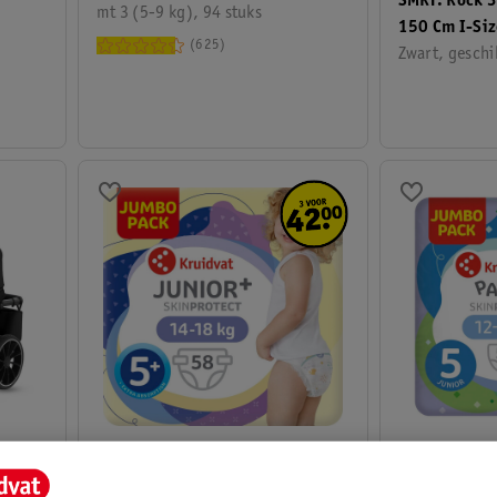
SMRT. Rock 
mt 3 (5-9 kg), 94 stuks
150 Cm I-Siz
625
Zwart, geschik
15
.
99
15
.
99