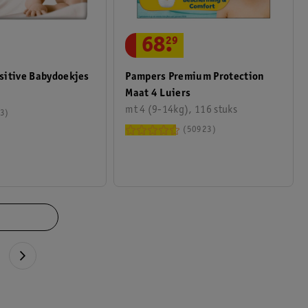
68
.
29
Pampers Premium Protection
sitive Babydoekjes
Maat 4 Luiers
mt 4 (9-14kg), 116 stuks
3
50923