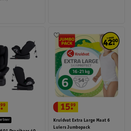
.
99
15
.
99
artner
Kruidvat Extra Large Maat 6
Luiers Jumbopack