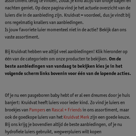
assortiment terug te vinden, zodat je kind altijd van droge dagen én
nachten geniet. Op deze pagina vind je het actuele overzicht van de
luiers die in de aanbieding zijn. Kruidvat = voordeel, dus je vindt bij
ons regelmatig knallers van aanbiedingen.
Is jouw favoriete luier momenteel niet in de actie? Bekijk dan ons
vaste assortiment.
Bij Kruidvat hebben we altijd veel aanbiedingen! Klik hieronder op
één van de categorieën om onze producten te bekijken.
Om de
beste aanbiedingen van vandaag te bekijken kies je in het
volgende scherm links bovenin voor één van de lopende acties.
Of je nu een pasgeboren baby hebt of er al een dreumes door je huis
banjert: Kruidvat heeft luiers voor ieder kind. Zo vind je luiers en
broekjes van
Pampers
en
Rascal + Friends
in ons assortiment, maar
ook de goedkope luiers van het
Kruidvat Merk
zijn een goede keuze.
Bij ons krijg je bovendien altijd de beste aanbiedingen, of je nu
hydrofiele luiers gebruikt, wegwerpluiers wilt kopen