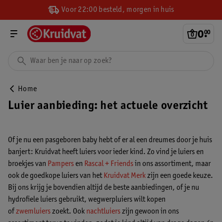
Voor 22:00 besteld, morgen in huis
0
.
00
Home
Luier aanbieding: het actuele overzicht
Of je nu een pasgeboren baby hebt of er al een dreumes door je huis
banjert: Kruidvat heeft luiers voor ieder kind. Zo vind je luiers en
broekjes van
Pampers
en
Rascal + Friends
in ons assortiment, maar
ook de goedkope luiers van het
Kruidvat Merk
zijn een goede keuze.
Bij ons krijg je bovendien altijd de beste aanbiedingen, of je nu
hydrofiele luiers gebruikt, wegwerpluiers wilt kopen
of
zwemluiers
zoekt. Ook
nachtluiers
zijn gewoon in ons