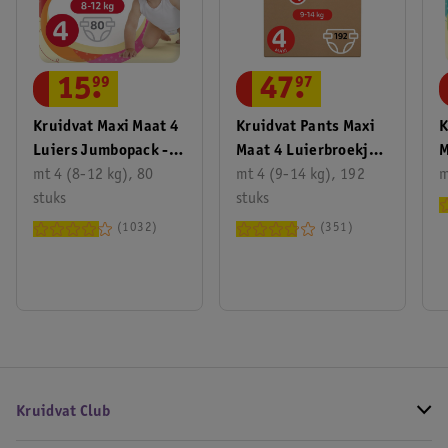
15
.
99
47
.
97
Kruidvat Maxi Maat 4
Kruidvat Pants Maxi
K
Luiers Jumbopack -
Maat 4 Luierbroekjes
M
80 St
mt 4 (8-12 kg), 80
Volumedoos - 192 St
mt 4 (9-14 kg), 192
M
m
stuks
stuks
1032
351
Kruidvat Club