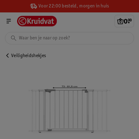
Voor 22:00 besteld, morgen in huis
0
.
00
Veiligheidshekjes