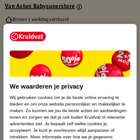
Van Asten Babysuperstore
Binnen 1 werkdag verstuurd
Gratis thuisbezorgd
Gratis retourneren via verkooppartner.
Gratis punten met je Kruidvat kaart
Over dit product
We waarderen je privacy
Productinformatie
Wij gebruiken cookies om je de beste online ervaring te
bieden en om onze website persoonlijker en makkelijker te
maken.
Zo kunnen we jou de beste acties en aanbiedingen
Nature Impact Score
tonen en zorgen we dat je ook buiten Kruidvat.nl relevante
advertenties ziet.
Je bepaalt zelf welke cookies je
Dit product heeft (nog) geen Nature
accepteert.
Je kunt je voorkeuren altijd aanpassen of
Impact Score.
intrekken.
Meer informatie over hoe we je gegevens
Meer informatie