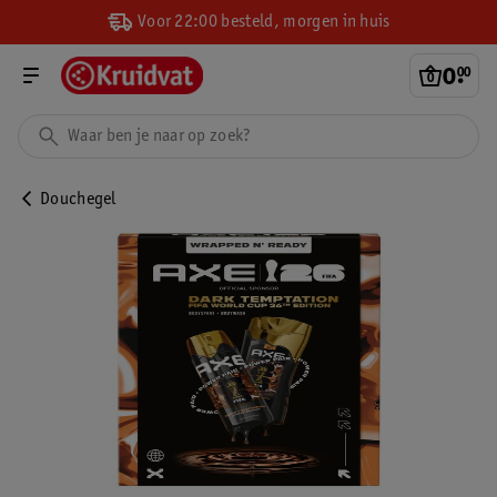
Voor 22:00 besteld, morgen in huis
0
.
00
Douchegel