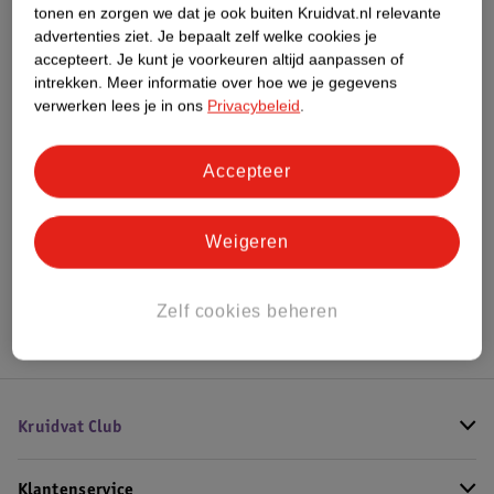
Meer informatie
tonen en zorgen we dat je ook buiten Kruidvat.nl relevante
advertenties ziet.
Je bepaalt zelf welke cookies je
accepteert.
Je kunt je voorkeuren altijd aanpassen of
intrekken.
Meer informatie over hoe we je gegevens
Bestel & Bezorginformatie
verwerken lees je in ons
Privacybeleid
.
Accepteer
Bekijk ook
Meer
Axe
Alle Geschenkset voor hem
Weigeren
Hoe controleren wij de reviews?
Zelf cookies beheren
Kruidvat Club
Klantenservice