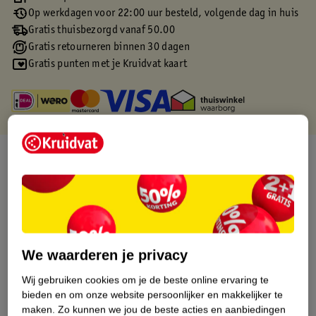
Op werkdagen voor 22:00 uur besteld, volgende dag in huis
Gratis thuisbezorgd vanaf 50.00
Gratis retourneren binnen 30 dagen
Gratis punten met je Kruidvat kaart
Over dit product
Productinformatie
Etiketinformatie
We waarderen je privacy
Nature Impact Score
Wij gebruiken cookies om je de beste online ervaring te
Dit product heeft (nog) geen Nature
bieden en om onze website persoonlijker en makkelijker te
Impact Score.
maken.
Zo kunnen we jou de beste acties en aanbiedingen