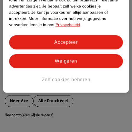
Etiketinformatie
advertenties ziet.
Je bepaalt zelf welke cookies je
accepteert.
Je kunt je voorkeuren altijd aanpassen of
intrekken.
Meer informatie over hoe we je gegevens
Nature Impact Score
verwerken lees je in ons
Privacybeleid
.
Dit product heeft (nog) geen Nature
Impact Score.
Accepteer
Meer informatie
Weigeren
Bestel & Bezorginformatie
Zelf cookies beheren
Bekijk ook
Meer
Axe
Alle Douchegel
Hoe controleren wij de reviews?