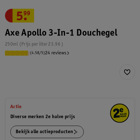
5
.
99
Axe Apollo 3-In-1 Douchegel
250ml
Prijs per
liter
23.96
24 reviews
(4.58/5)
Actie
Diverse merken 2e halve prijs
Bekijk alle actieproducten