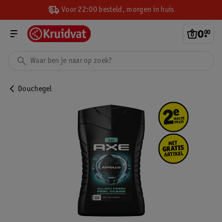
Voor 22:00 besteld, morgen in huis
0
.
00
Douchegel