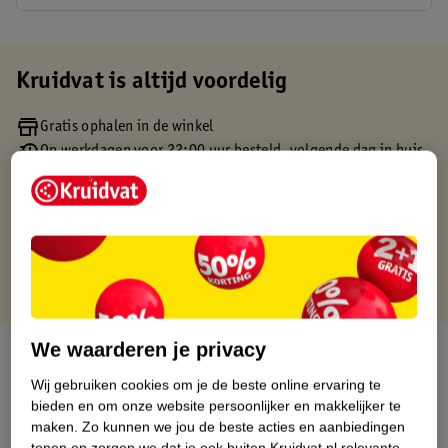
Kruidvat is altijd voordelig
Gratis ophalen in de winkel
Op werkdagen voor 22:00 uur besteld, volgende dag in huis
Gratis thuisbezorgd vanaf 50.00
Gratis retourneren binnen 30 dagen
Gratis punten met je Kruidvat kaart
We waarderen je privacy
Over dit product
Wij gebruiken cookies om je de beste online ervaring te
Productinformatie
bieden en om onze website persoonlijker en makkelijker te
maken.
Zo kunnen we jou de beste acties en aanbiedingen
tonen en zorgen we dat je ook buiten Kruidvat.nl relevante