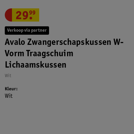
29
.
99
Verkoop via partner
Avalo Zwangerschapskussen W-
Vorm Traagschuim
Lichaamskussen
Wit
Kleur
Wit