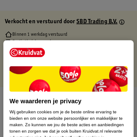
Verkocht en verstuurd door
SBD Trading B.V.
Binnen 1 werkdag verstuurd
Gratis thuisbezorgd
Gratis retourneren via verkooppartner.
Gratis punten met je Kruidvat kaart
Over dit product
We waarderen je privacy
Productinformatie
Wij gebruiken cookies om je de beste online ervaring te
bieden en om onze website persoonlijker en makkelijker te
maken.
Zo kunnen we jou de beste acties en aanbiedingen
Etiketinformatie
tonen en zorgen we dat je ook buiten Kruidvat.nl relevante