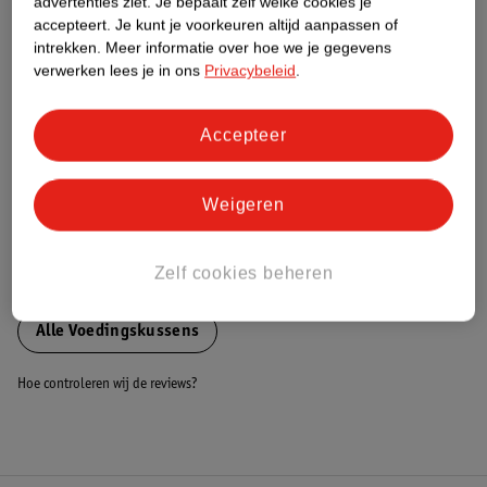
advertenties ziet.
Je bepaalt zelf welke cookies je
accepteert.
Je kunt je voorkeuren altijd aanpassen of
Nature Impact Score
intrekken.
Meer informatie over hoe we je gegevens
Dit product heeft (nog) geen Nature
verwerken lees je in ons
Privacybeleid
.
Impact Score.
Meer informatie
Accepteer
Bestel & Bezorginformatie
Weigeren
Zelf cookies beheren
Bekijk ook
Alle Voedingskussens
Hoe controleren wij de reviews?