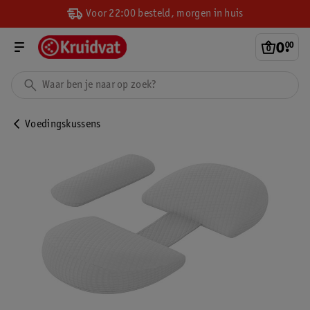
Voor 22:00 besteld, morgen in huis
0
.
00
Voedingskussens