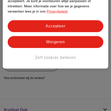
accepteert.
Je kunt je voorkeuren altijd aanpassen of
intrekken.
Meer informatie over hoe we je gegevens
Dit product heeft (nog) geen Nature
verwerken lees je in ons
Privacybeleid
.
Impact Score.
Meer informatie
Accepteer
Bestel & Bezorginformatie
Weigeren
Bekijk ook
Zelf cookies beheren
Alle Badkamer accessoires
Hoe controleren wij de reviews?
Kruidvat Club