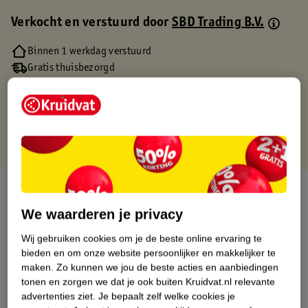
Verkocht en verstuurd door
SBD Trading B.V.
Binnen 1 werkdag verstuurd
Gratis thuisbezorgd
Gratis retourneren via verkooppartner.
Gratis punten met je Kruidvat kaart
Over dit product
We waarderen je privacy
Productinformatie
Wij gebruiken cookies om je de beste online ervaring te
bieden en om onze website persoonlijker en makkelijker te
Etiketinformatie
maken.
Zo kunnen we jou de beste acties en aanbiedingen
tonen en zorgen we dat je ook buiten Kruidvat.nl relevante
advertenties ziet.
Je bepaalt zelf welke cookies je
Nature Impact Score