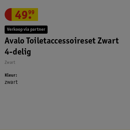
49
.
99
Verkoop via partner
Avalo Toiletaccessoireset Zwart
4-delig
Zwart
Kleur
zwart