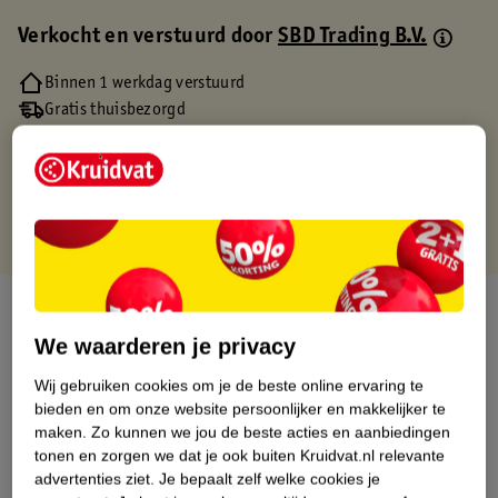
Verkocht en verstuurd door
SBD Trading B.V.
Binnen 1 werkdag verstuurd
Gratis thuisbezorgd
Gratis retourneren via verkooppartner.
Gratis punten met je Kruidvat kaart
Over dit product
We waarderen je privacy
Productinformatie
Wij gebruiken cookies om je de beste online ervaring te
bieden en om onze website persoonlijker en makkelijker te
Etiketinformatie
maken.
Zo kunnen we jou de beste acties en aanbiedingen
tonen en zorgen we dat je ook buiten Kruidvat.nl relevante
advertenties ziet.
Je bepaalt zelf welke cookies je
Nature Impact Score