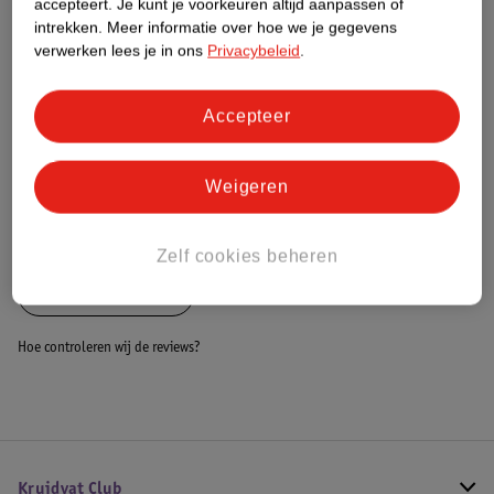
accepteert.
Je kunt je voorkeuren altijd aanpassen of
intrekken.
Meer informatie over hoe we je gegevens
Dit product heeft (nog) geen Nature
verwerken lees je in ons
Privacybeleid
.
Impact Score.
Meer informatie
Accepteer
Bestel & Bezorginformatie
Weigeren
Bekijk ook
Zelf cookies beheren
Alle Hometrainers
Hoe controleren wij de reviews?
Kruidvat Club