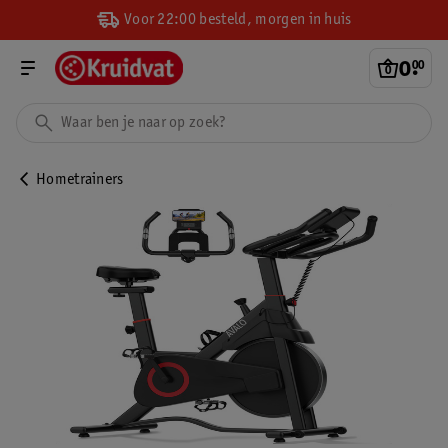
Voor 22:00 besteld, morgen in huis
0
.
00
Hometrainers