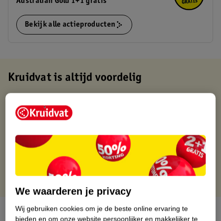
Australian Gold 1+1 gratis
Bekijk alle actieproducten
Kruidvat is altijd voordelig
Gratis ophalen in de winkel
Op werkdagen voor 22:00 uur besteld, volgende dag in huis
Gratis thuisbezorgd vanaf 50.00
Gratis retourneren binnen 30 dagen
Gratis punten met je Kruidvat kaart
We waarderen je privacy
Wij gebruiken cookies om je de beste online ervaring te
Over dit product
bieden en om onze website persoonlijker en makkelijker te