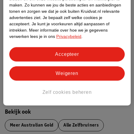
maken.
Zo kunnen we jou de beste acties en aanbiedingen
Productinformatie
tonen en zorgen we dat je ook buiten Kruidvat.nl relevante
advertenties ziet.
Je bepaalt zelf welke cookies je
accepteert.
Je kunt je voorkeuren altijd aanpassen of
Etiketinformatie
intrekken.
Meer informatie over hoe we je gegevens
verwerken lees je in ons
Privacybeleid
.
Nature Impact Score
Dit product heeft (nog) geen Nature
Accepteer
Impact Score.
Meer informatie
Weigeren
Bestel & Bezorginformatie
Zelf cookies beheren
Bekijk ook
Meer
Australian Gold
Alle Zelfbruiners