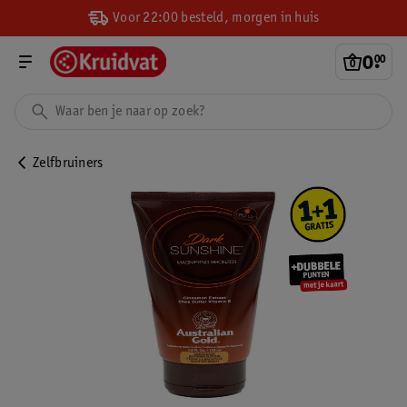
Voor 22:00 besteld, morgen in huis
0
.
00
Zelfbruiners