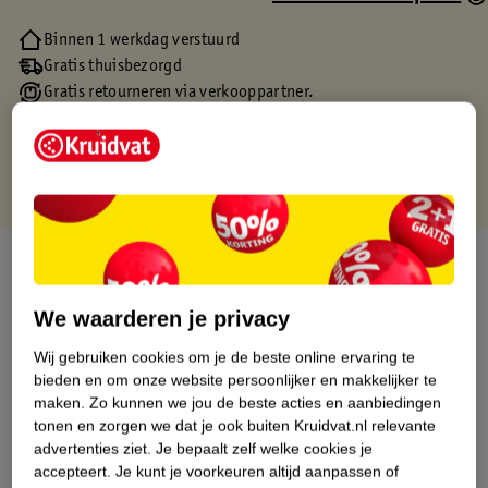
Binnen 1 werkdag verstuurd
Gratis thuisbezorgd
Gratis retourneren via verkooppartner.
Gratis punten met je Kruidvat kaart
Over dit product
Productinformatie
We waarderen je privacy
Wij gebruiken cookies om je de beste online ervaring te
Etiketinformatie
bieden en om onze website persoonlijker en makkelijker te
maken.
Zo kunnen we jou de beste acties en aanbiedingen
tonen en zorgen we dat je ook buiten Kruidvat.nl relevante
Nature Impact Score
advertenties ziet.
Je bepaalt zelf welke cookies je
accepteert.
Je kunt je voorkeuren altijd aanpassen of
Dit product heeft (nog) geen Nature