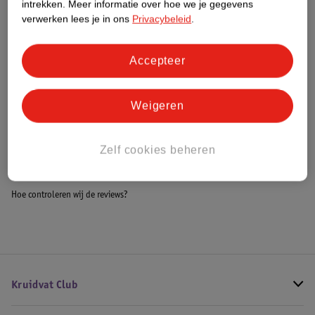
intrekken.
Meer informatie over hoe we je gegevens
Impact Score.
verwerken lees je in ons
Privacybeleid
.
Meer informatie
Accepteer
Bestel & Bezorginformatie
Weigeren
Bekijk ook
Zelf cookies beheren
Meer
Auronic
Alle Ventilatoren
Hoe controleren wij de reviews?
Kruidvat Club