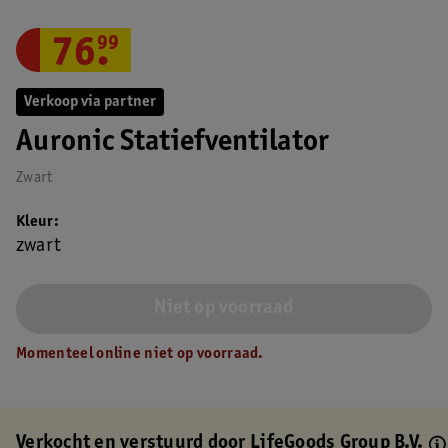
76
.
99
Verkoop via partner
Auronic Statiefventilator
Zwart
Kleur
zwart
Niet op voorraad
Momenteel online niet op voorraad.
Verkocht en verstuurd door
LifeGoods Group B.V.